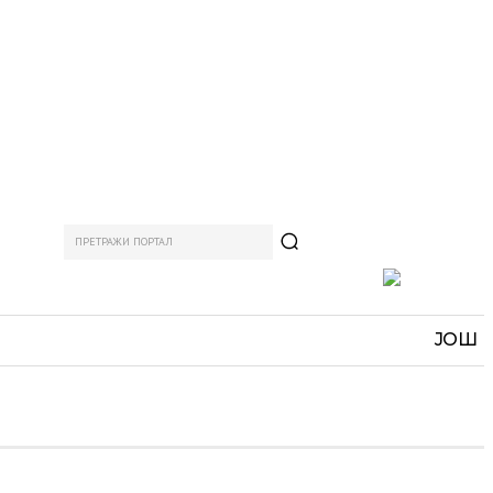
ПРЕТРАЖИ ПОРТАЛ
АМ
СПОРТ
ЗАНИМЉИВО
MORE
ЈОШ