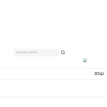
ПРЕТРАЖИ ПОРТАЛ
АМ
СПОРТ
ЗАНИМЉИВО
MORE
ЈОШ