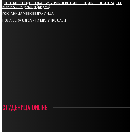
„ПОЛЕКОЛ“ ПОДНЕО ЖАЛБУ БЕРЛИНСКОЈ КОНВЕНЦИЈИ ЗБОГ ИЗГРАДЊЕ
МХЕ НА СТУДЕНИЦИ (ВИДЕО)
ГОКЧАНИЦА УВЕК ВЕДРА ЛИЦА
ПОЛА ВЕКА ОД СМРТИ МИЛУНКЕ САВИЋ
СПОРТ
СТАРТУЈУ ФУДБАЛЕРИ РАДНИКА И МИНЕРАЛА
СРЕТЕЊСКИ СУСРЕТ ПЛАНИНАРА НА ЖАРАЧКОЈ ПЛАНИНИ
ФУДБАЛ – РЕЗУЛТАТИ
ИН МЕМОРИАМ – ВЛАДАН СТАНИМИРОВИЋ
ФК ДЕВИЋИ ШАМПИОНИ ОПШТИНСКЕ ЛИГЕ
СТУДЕНИЦА ONLINE