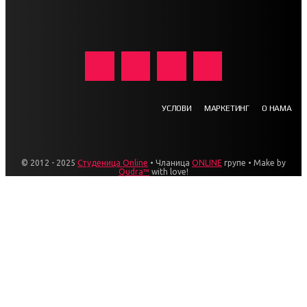
УСЛОВИ
МАРКЕТИНГ
О НАМА
© 2012 - 2025
Студеница Online
• Чланица
ONLINE
групе • Make by
Qudra™
with love!