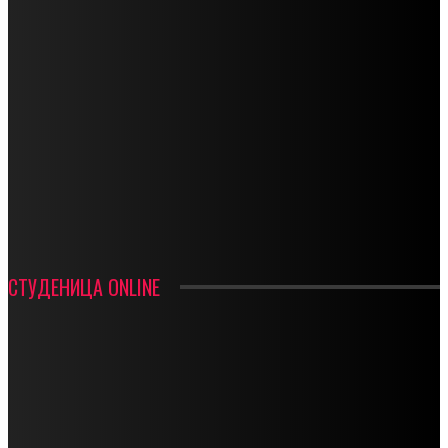
СПОРТ
СТАРТУЈУ ФУДБАЛЕРИ РАДНИКА И МИНЕРАЛА
СРЕТЕЊСКИ СУСРЕТ ПЛАНИНАРА НА ЖАРАЧКОЈ ПЛАНИНИ
ФУДБАЛ – РЕЗУЛТАТИ
ИН МЕМОРИАМ – ВЛАДАН СТАНИМИРОВИЋ
ФК ДЕВИЋИ ШАМПИОНИ ОПШТИНСКЕ ЛИГЕ
СТУДЕНИЦА ONLINE