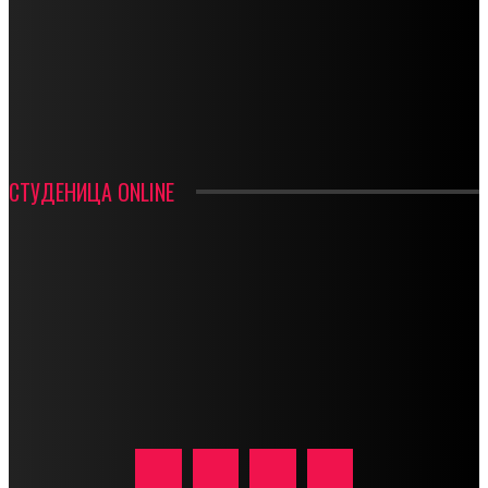
СРЕТЕЊСКИ СУСРЕТ ПЛАНИНАРА НА ЖАРАЧКОЈ ПЛАНИНИ
ФУДБАЛ – РЕЗУЛТАТИ
ИН МЕМОРИАМ – ВЛАДАН СТАНИМИРОВИЋ
ФК ДЕВИЋИ ШАМПИОНИ ОПШТИНСКЕ ЛИГЕ
СТУДЕНИЦА ONLINE