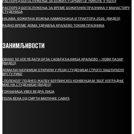
РАСПОРЕД БОГОСЛУЖЕЊА ЗА БОЖИЋ У ЦРКВИ СВ. НИКОЛЕ У УШЋУ
РАСПОРЕД БОГОСЛУЖЕЊА ЗА ВРЕМЕ БОЖИЋНИХ ПРАЗНИКА У МАНАСТИРУ
СТУДЕНИЦА
НАЈАВА: БОЖИЋНА ВОЖЊА КАМИОНЏИЈА И ТРАКТОРА 2026. (ВИДЕО)
РАДНО ВРЕМЕ ДОМА ЗДРАВЉА КРАЉЕВО ТОКОМ ПРАЗНИКА
ЗАНИМЉИВОСТИ
ОВАКО ЋЕ ИЗГЛЕДАТИ БРЗА САОБРАЋАЈНИЦА КРАЉЕВО – НОВИ ПАЗАР
(ВИДЕО)
ДОМАЋИ НАУЧНИЦИ ОТКРИЛИ У РЕЦИ СТУДЕНИЦИ СТРОГО ЗАШТИЋЕНУ
ВРСТУ РИБЕ
„ПОЛЕКОЛ“ ПОДНЕО ЖАЛБУ БЕРЛИНСКОЈ КОНВЕНЦИЈИ ЗБОГ ИЗГРАДЊЕ
МХЕ НА СТУДЕНИЦИ (ВИДЕО)
ГОКЧАНИЦА УВЕК ВЕДРА ЛИЦА
ПОЛА ВЕКА ОД СМРТИ МИЛУНКЕ САВИЋ
СПОРТ
СТАРТУЈУ ФУДБАЛЕРИ РАДНИКА И МИНЕРАЛА