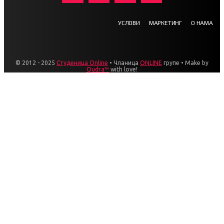
УСЛОВИ
МАРКЕТИНГ
О НАМА
© 2012 - 2025
Студеница Online
• Чланица
ONLINE
групе • Make by
Qudra™
with love!