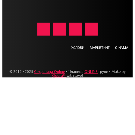
УСЛОВИ
МАРКЕТИНГ
О НАМА
© 2012 - 2025
Студеница Online
• Чланица
ONLINE
групе • Make by
Qudra™
with love!