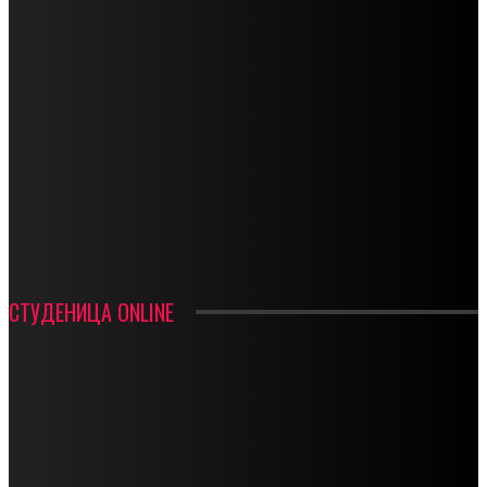
СПОРТ
СТАРТУЈУ ФУДБАЛЕРИ РАДНИКА И МИНЕРАЛА
СРЕТЕЊСКИ СУСРЕТ ПЛАНИНАРА НА ЖАРАЧКОЈ ПЛАНИНИ
ФУДБАЛ – РЕЗУЛТАТИ
ИН МЕМОРИАМ – ВЛАДАН СТАНИМИРОВИЋ
ФК ДЕВИЋИ ШАМПИОНИ ОПШТИНСКЕ ЛИГЕ
СТУДЕНИЦА ONLINE