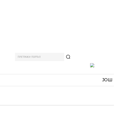
ПРЕТРАЖИ ПОРТАЛ
АМ
СПОРТ
ЗАНИМЉИВО
MORE
ЈОШ