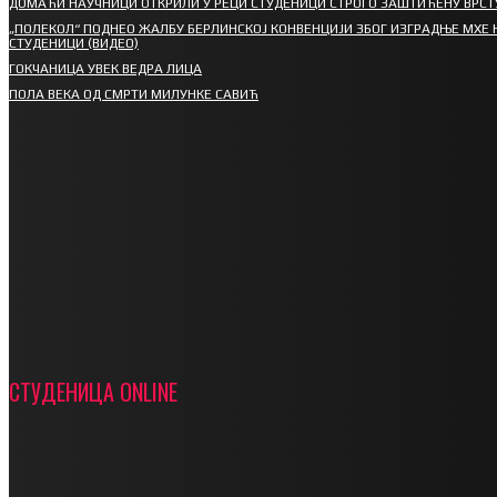
ДОМАЋИ НАУЧНИЦИ ОТКРИЛИ У РЕЦИ СТУДЕНИЦИ СТРОГО ЗАШТИЋЕНУ ВРСТ
„ПОЛЕКОЛ“ ПОДНЕО ЖАЛБУ БЕРЛИНСКОЈ КОНВЕНЦИЈИ ЗБОГ ИЗГРАДЊЕ МХЕ 
СТУДЕНИЦИ (ВИДЕО)
ГОКЧАНИЦА УВЕК ВЕДРА ЛИЦА
ПОЛА ВЕКА ОД СМРТИ МИЛУНКЕ САВИЋ
СПОРТ
СТАРТУЈУ ФУДБАЛЕРИ РАДНИКА И МИНЕРАЛА
СРЕТЕЊСКИ СУСРЕТ ПЛАНИНАРА НА ЖАРАЧКОЈ
ПЛАНИНИ
ФУДБАЛ – РЕЗУЛТАТИ
ИН МЕМОРИАМ – ВЛАДАН СТАНИМИРОВИЋ
ФК ДЕВИЋИ ШАМПИОНИ ОПШТИНСКЕ ЛИГЕ
СТУДЕНИЦА ONLINE