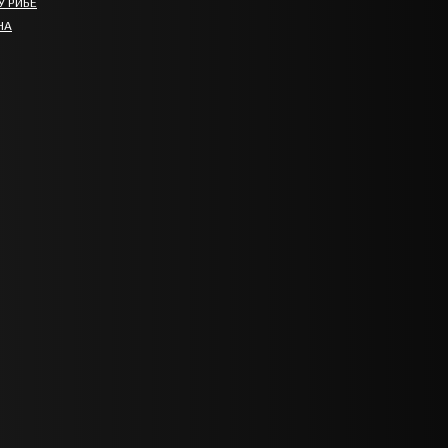
У РИБЕ
НА