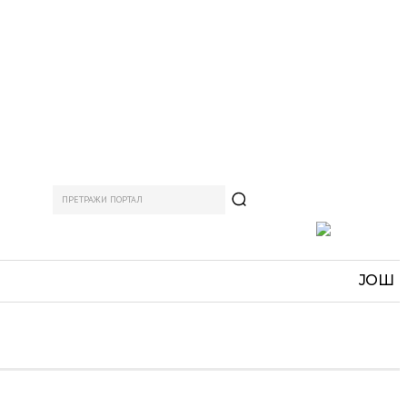
ПРЕТРАЖИ ПОРТАЛ
АМ
СПОРТ
ЗАНИМЉИВО
MORE
ЈОШ