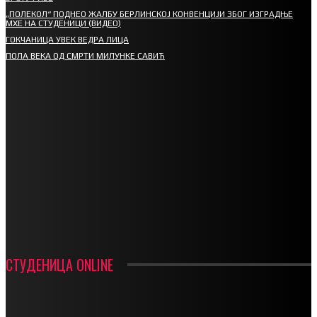
„ПОЛЕКОЛ“ ПОДНЕО ЖАЛБУ БЕРЛИНСКОЈ КОНВЕНЦИЈИ ЗБОГ ИЗГРАДЊЕ
МХЕ НА СТУДЕНИЦИ (ВИДЕО)
ГОКЧАНИЦА УВЕК ВЕДРА ЛИЦА
ПОЛА ВЕКА ОД СМРТИ МИЛУНКЕ САВИЋ
СПОРТ
СТАРТУЈУ ФУДБАЛЕРИ РАДНИКА И МИНЕРАЛА
СРЕТЕЊСКИ СУСРЕТ ПЛАНИНАРА НА ЖАРАЧКОЈ ПЛАНИНИ
ФУДБАЛ – РЕЗУЛТАТИ
ИН МЕМОРИАМ – ВЛАДАН СТАНИМИРОВИЋ
ФК ДЕВИЋИ ШАМПИОНИ ОПШТИНСКЕ ЛИГЕ
СТУДЕНИЦА ONLINE