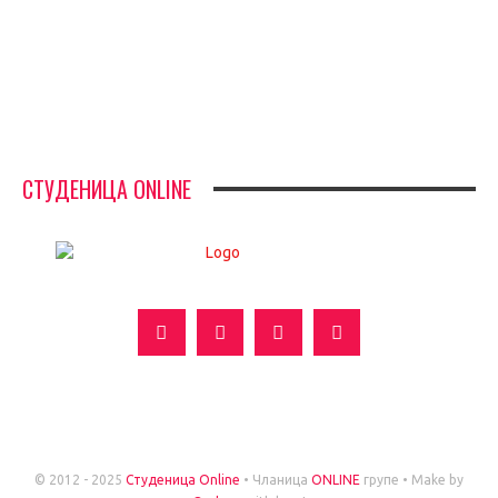
ФУДБАЛ – РЕЗУЛТАТИ
ИН МЕМОРИАМ – ВЛАДАН СТАНИМИРОВИЋ
ФК ДЕВИЋИ ШАМПИОНИ ОПШТИНСКЕ ЛИГЕ
СТУДЕНИЦА ONLINE
УСЛОВИ
МАРКЕТИНГ
О НАМА
© 2012 - 2025
Студеница Online
• Чланица
ONLINE
групе • Make by