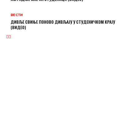
ВЕСТИ
ДИВЉЕ СВИЊЕ ПОНОВО ДИВЉАЈУ У СТУДЕНИЧКОМ КРАЈУ
(ВИДЕО)
ВЕСТИ
КО ИМА ПРАВО НА ПОПУСТЕ ЗА СТРУЈУ?
СТРАШНО: ВОЗАЧ АУТОБУСА ПОЛНО УЗНЕМИРАВАО МАЛОЛЕТНУ
ПУТНИЦУ
СТУДЕНИЧКИ КРАЈ ОД СИНОЋ БЕЗ СТРУЈЕ
РАСПОРЕД БОГОСЛУЖЕЊА ЗА БОЖИЋ У ЦРКВИ СВ. НИКОЛЕ У УШЋУ