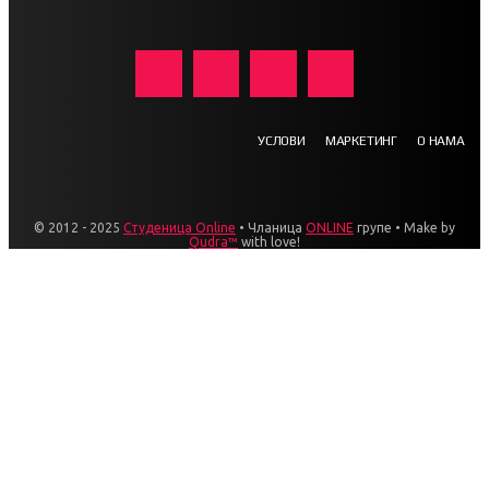
УСЛОВИ
МАРКЕТИНГ
О НАМА
© 2012 - 2025
Студеница Online
• Чланица
ONLINE
групе • Make by
Qudra™
with love!