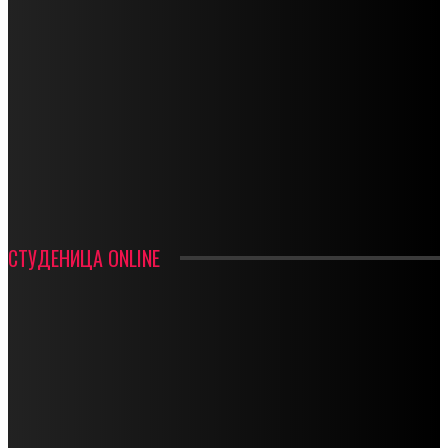
СПОРТ
СТАРТУЈУ ФУДБАЛЕРИ РАДНИКА И МИНЕРАЛА
СРЕТЕЊСКИ СУСРЕТ ПЛАНИНАРА НА ЖАРАЧКОЈ ПЛАНИНИ
ФУДБАЛ – РЕЗУЛТАТИ
ИН МЕМОРИАМ – ВЛАДАН СТАНИМИРОВИЋ
ФК ДЕВИЋИ ШАМПИОНИ ОПШТИНСКЕ ЛИГЕ
СТУДЕНИЦА ONLINE