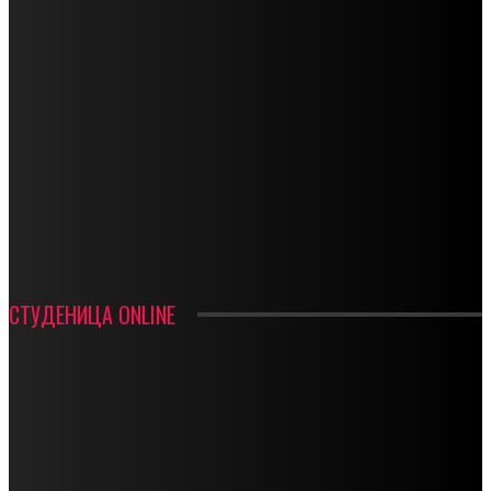
СПОРТ
СТАРТУЈУ ФУДБАЛЕРИ РАДНИКА И МИНЕРАЛА
СРЕТЕЊСКИ СУСРЕТ ПЛАНИНАРА НА ЖАРАЧКОЈ ПЛАНИНИ
ФУДБАЛ – РЕЗУЛТАТИ
ИН МЕМОРИАМ – ВЛАДАН СТАНИМИРОВИЋ
ФК ДЕВИЋИ ШАМПИОНИ ОПШТИНСКЕ ЛИГЕ
СТУДЕНИЦА ONLINE