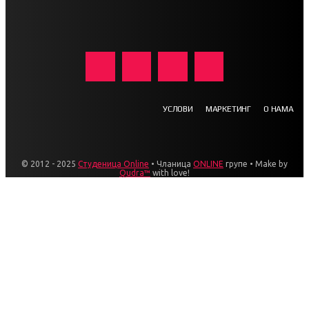
УСЛОВИ
МАРКЕТИНГ
О НАМА
© 2012 - 2025
Студеница Online
• Чланица
ONLINE
групе • Make by
Qudra™
with love!