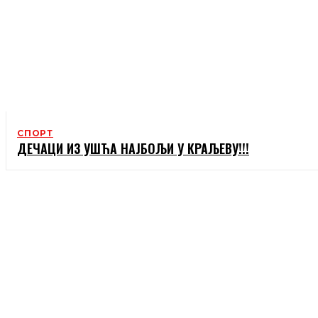
СПОРТ
ДЕЧАЦИ ИЗ УШЋА НАЈБОЉИ У КРАЉЕВУ!!!