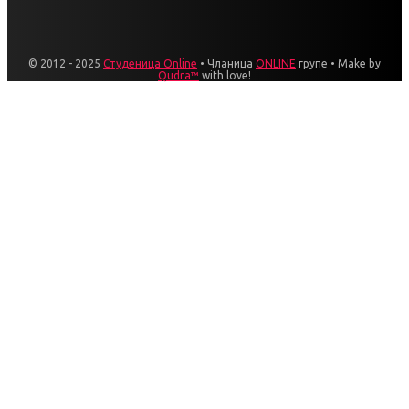
© 2012 - 2025
Студеница Online
• Чланица
ONLINE
групе • Make by
Qudra™
with love!