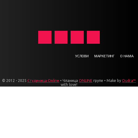
УСЛОВИ
МАРКЕТИНГ
О НАМА
© 2012 - 2025
Студеница Online
• Чланица
ONLINE
групе • Make by
Qudra™
with love!