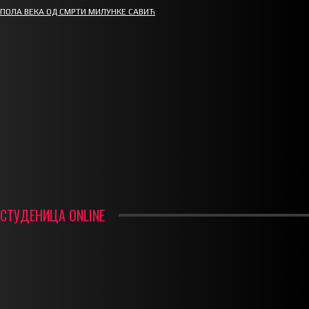
ПОЛА ВЕКА ОД СМРТИ МИЛУНКЕ САВИЋ
СПОРТ
СТАРТУЈУ ФУДБАЛЕРИ РАДНИКА И МИНЕРАЛА
СРЕТЕЊСКИ СУСРЕТ ПЛАНИНАРА НА ЖАРАЧКОЈ ПЛАНИНИ
ФУДБАЛ – РЕЗУЛТАТИ
ИН МЕМОРИАМ – ВЛАДАН СТАНИМИРОВИЋ
ФК ДЕВИЋИ ШАМПИОНИ ОПШТИНСКЕ ЛИГЕ
СТУДЕНИЦА ONLINE