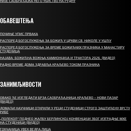
НИЈЕ САОБРАЋАЈКА НЕГО УБИСТВО НА РУДНУ
ОБАВЕШТЕЊА
ПОЧИЊЕ УПИС ПРВАКА
РАСПОРЕД БОГОСЛУЖЕЊА ЗА БОЖИЋ У ЦРКВИ СВ. НИКОЛЕ У УШЋУ
РАСПОРЕД БОГОСЛУЖЕЊА ЗА ВРЕМЕ БОЖИЋНИХ ПРАЗНИКА У МАНАСТИРУ
СТУДЕНИЦА
НАЈАВА: БОЖИЋНА ВОЖЊА КАМИОНЏИЈА И ТРАКТОРА 2026. (ВИДЕО)
РАДНО ВРЕМЕ ДОМА ЗДРАВЉА КРАЉЕВО ТОКОМ ПРАЗНИКА
ЗАНИМЉИВОСТИ
ОВАКО ЋЕ ИЗГЛЕДАТИ БРЗА САОБРАЋАЈНИЦА КРАЉЕВО – НОВИ ПАЗАР
(ВИДЕО)
ДОМАЋИ НАУЧНИЦИ ОТКРИЛИ У РЕЦИ СТУДЕНИЦИ СТРОГО ЗАШТИЋЕНУ ВРСТУ
РИБЕ
„ПОЛЕКОЛ“ ПОДНЕО ЖАЛБУ БЕРЛИНСКОЈ КОНВЕНЦИЈИ ЗБОГ ИЗГРАДЊЕ МХЕ
НА СТУДЕНИЦИ (ВИДЕО)
ГОКЧАНИЦА УВЕК ВЕДРА ЛИЦА