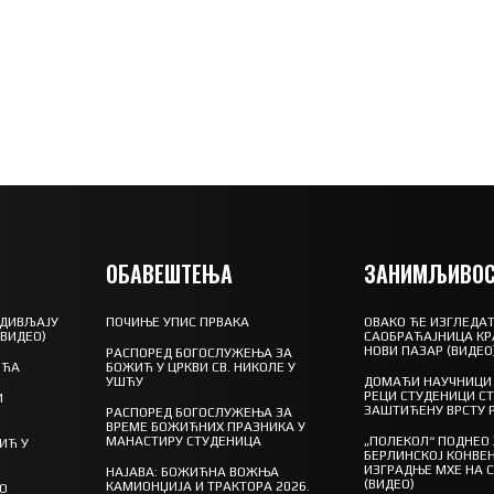
ОБАВЕШТЕЊА
ЗАНИМЉИВОС
 ДИВЉАЈУ
ПОЧИЊЕ УПИС ПРВАКА
ОВАКО ЋЕ ИЗГЛЕДАТ
(ВИДЕО)
САОБРАЋАЈНИЦА КР
НОВИ ПАЗАР (ВИДЕО
РАСПОРЕД БОГОСЛУЖЕЊА ЗА
ШЋА
БОЖИЋ У ЦРКВИ СВ. НИКОЛЕ У
УШЋУ
ДОМАЋИ НАУЧНИЦИ 
РЕЦИ СТУДЕНИЦИ С
И
ЗАШТИЋЕНУ ВРСТУ 
РАСПОРЕД БОГОСЛУЖЕЊА ЗА
ВРЕМЕ БОЖИЋНИХ ПРАЗНИКА У
МАНАСТИРУ СТУДЕНИЦА
„ПОЛЕКОЛ“ ПОДНЕО
ИЋ У
БЕРЛИНСКОЈ КОНВЕН
ИЗГРАДЊЕ МХЕ НА 
НАЈАВА: БОЖИЋНА ВОЖЊА
(ВИДЕО)
КАМИОНЏИЈА И ТРАКТОРА 2026.
ГО