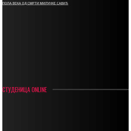
ПОЛА ВЕКА ОД СМРТИ МИЛУНКЕ САВИЋ
СПОРТ
СТАРТУЈУ ФУДБАЛЕРИ РАДНИКА И МИНЕРАЛА
СРЕТЕЊСКИ СУСРЕТ ПЛАНИНАРА НА ЖАРАЧКОЈ ПЛАНИНИ
ФУДБАЛ – РЕЗУЛТАТИ
ИН МЕМОРИАМ – ВЛАДАН СТАНИМИРОВИЋ
ФК ДЕВИЋИ ШАМПИОНИ ОПШТИНСКЕ ЛИГЕ
СТУДЕНИЦА ONLINE