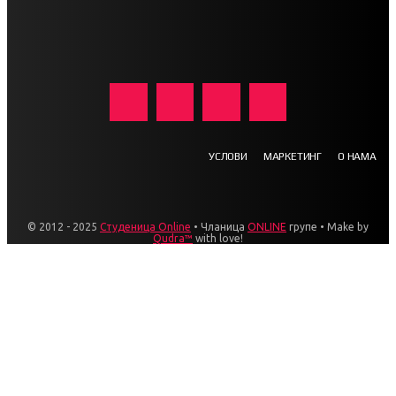
УСЛОВИ
МАРКЕТИНГ
О НАМА
© 2012 - 2025
Студеница Online
• Чланица
ONLINE
групе • Make by
Qudra™
with love!