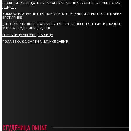
ОВАКО ЋЕ ИЗГЛЕДАТИ БРЗА САОБРАЋАЈНИЦА КРАЉЕВО – НОВИ ПАЗАР
(ВИДЕО)
ДОМАЋИ НАУЧНИЦИ ОТКРИЛИ У РЕЦИ СТУДЕНИЦИ СТРОГО ЗАШТИЋЕНУ
ВРСТУ РИБЕ
„ПОЛЕКОЛ“ ПОДНЕО ЖАЛБУ БЕРЛИНСКОЈ КОНВЕНЦИЈИ ЗБОГ ИЗГРАДЊЕ
МХЕ НА СТУДЕНИЦИ (ВИДЕО)
ГОКЧАНИЦА УВЕК ВЕДРА ЛИЦА
ПОЛА ВЕКА ОД СМРТИ МИЛУНКЕ САВИЋ
СПОРТ
СТАРТУЈУ ФУДБАЛЕРИ РАДНИКА И МИНЕРАЛА
СРЕТЕЊСКИ СУСРЕТ ПЛАНИНАРА НА ЖАРАЧКОЈ ПЛАНИНИ
ФУДБАЛ – РЕЗУЛТАТИ
ИН МЕМОРИАМ – ВЛАДАН СТАНИМИРОВИЋ
ФК ДЕВИЋИ ШАМПИОНИ ОПШТИНСКЕ ЛИГЕ
СТУДЕНИЦА ONLINE