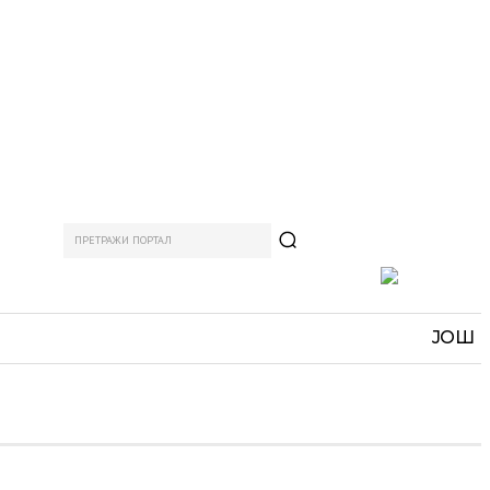
ПРЕТРАЖИ ПОРТАЛ
АМ
СПОРТ
ЗАНИМЉИВО
MORE
ЈОШ