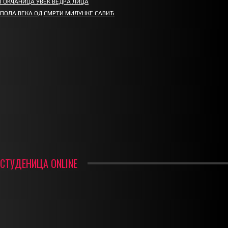
ГОКЧАНИЦА УВЕК ВЕДРА ЛИЦА
ПОЛА ВЕКА ОД СМРТИ МИЛУНКЕ САВИЋ
СПОРТ
СТАРТУЈУ ФУДБАЛЕРИ РАДНИКА И МИНЕРАЛА
СРЕТЕЊСКИ СУСРЕТ ПЛАНИНАРА НА ЖАРАЧКОЈ ПЛАНИНИ
ФУДБАЛ – РЕЗУЛТАТИ
ИН МЕМОРИАМ – ВЛАДАН СТАНИМИРОВИЋ
ФК ДЕВИЋИ ШАМПИОНИ ОПШТИНСКЕ ЛИГЕ
СТУДЕНИЦА ONLINE