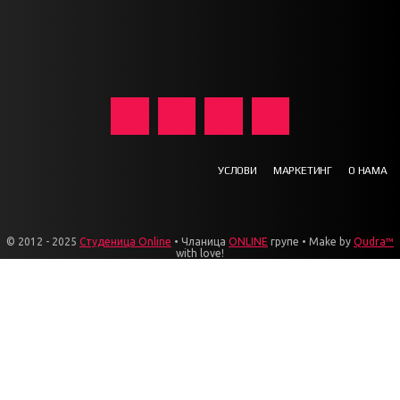
УСЛОВИ
МАРКЕТИНГ
О НАМА
© 2012 - 2025
Студеница Online
• Чланица
ONLINE
групе • Make by
Qudra™
with love!