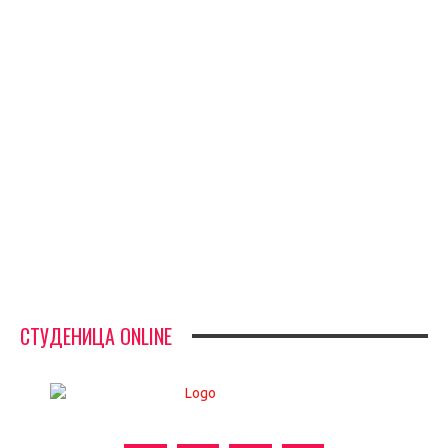
СПОРТ
СТАРТУЈУ ФУДБАЛЕРИ РАДНИКА И МИНЕРАЛА
СРЕТЕЊСКИ СУСРЕТ ПЛАНИНАРА НА ЖАРАЧКОЈ ПЛАНИНИ
ФУДБАЛ – РЕЗУЛТАТИ
ИН МЕМОРИАМ – ВЛАДАН СТАНИМИРОВИЋ
ФК ДЕВИЋИ ШАМПИОНИ ОПШТИНСКЕ ЛИГЕ
СТУДЕНИЦА ONLINE