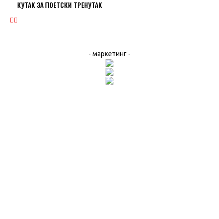
КУТАК ЗА ПОЕТСКИ ТРЕНУТАК
- маркетинг -
ВЕСТИ
КО ИМА ПРАВО НА ПОПУСТЕ ЗА СТРУЈУ?
СТРАШНО: ВОЗАЧ АУТОБУСА ПОЛНО УЗНЕМИРАВАО МАЛОЛЕТНУ
ПУТНИЦУ
СТУДЕНИЧКИ КРАЈ ОД СИНОЋ БЕЗ СТРУЈЕ