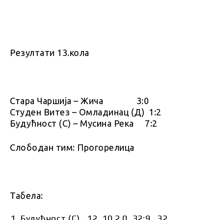
Резултати 13.кола
Стaрa Чaршијa – Жичa 3:0
Студен Витез – Омлaдинaц (Д) 1:2
Будућност (С) – Мусинa Рекa 7:2
Слободан тим: Прогорелица
Табела:
Будућност (С) 12 10 2 0 32:9 32