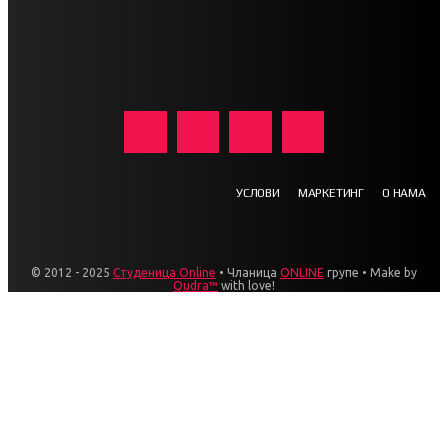
УСЛОВИ
МАРКЕТИНГ
О НАМА
© 2012 - 2025
Студеница Online
• Чланица
ONLINE
групе • Make by
Qudra™
with love!