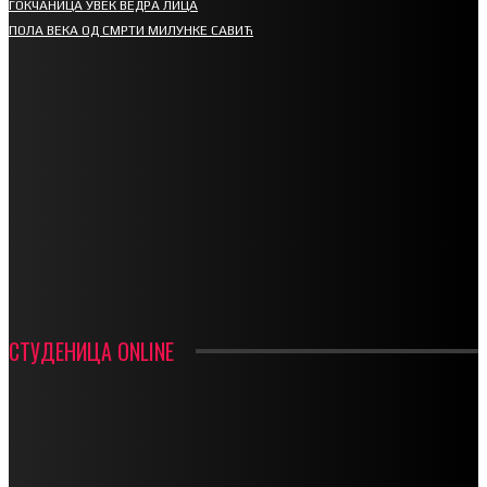
ГОКЧАНИЦА УВЕК ВЕДРА ЛИЦА
ПОЛА ВЕКА ОД СМРТИ МИЛУНКЕ САВИЋ
СПОРТ
СТАРТУЈУ ФУДБАЛЕРИ РАДНИКА И МИНЕРАЛА
СРЕТЕЊСКИ СУСРЕТ ПЛАНИНАРА НА ЖАРАЧКОЈ ПЛАНИНИ
ФУДБАЛ – РЕЗУЛТАТИ
ИН МЕМОРИАМ – ВЛАДАН СТАНИМИРОВИЋ
ФК ДЕВИЋИ ШАМПИОНИ ОПШТИНСКЕ ЛИГЕ
СТУДЕНИЦА ONLINE