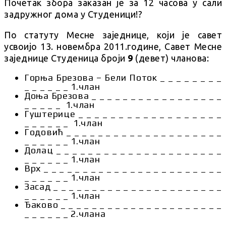
Почетак збора заказан је за 12 часова у сали
задружног дома у Студеници!?
По статуту Месне заједнице, који је савет
усвоијо 13. новембра 2011.године, Савет Месне
заједнице Студеница броји
9
(девет) чланова:
Горња Брезова – Бели Поток _ _ _ _ _ _ _ _
_ _ _ _ _ _ 1.члан
Доња Брезова _ _ _ _ _ _ _ _ _ _ _ _ _ _ _ _ _
_ _ _ _ _ 1.члан
Гуштерице _ _ _ _ _ _ _ _ _ _ _ _ _ _ _ _ _ _
_ _ _ _ _ _ 1.члан
Годовић _ _ _ _ _ _ _ _ _ _ _ _ _ _ _ _ _ _ _ _
_ _ _ _ _ _ 1.члан
Долац _ _ _ _ _ _ _ _ _ _ _ _ _ _ _ _ _ _ _ _ _
_ _ _ _ _ _ 1.члан
Врх _ _ _ _ _ _ _ _ _ _ _ _ _ _ _ _ _ _ _ _ _ _ _
_ _ _ _ _ _ 1.члан
Засад _ _ _ _ _ _ _ _ _ _ _ _ _ _ _ _ _ _ _ _ _ _
_ _ _ _ _ _ 1.члан
Ђаково _ _ _ _ _ _ _ _ _ _ _ _ _ _ _ _ _ _ _ _ _
_ _ _ _ _ _ 2.члана