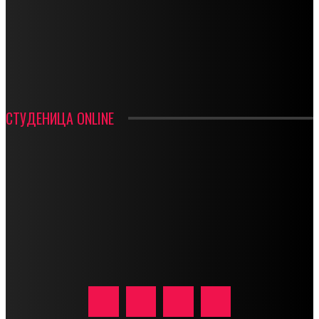
СРЕТЕЊСКИ СУСРЕТ ПЛАНИНАРА НА ЖАРАЧКОЈ ПЛАНИНИ
ФУДБАЛ – РЕЗУЛТАТИ
ИН МЕМОРИАМ – ВЛАДАН СТАНИМИРОВИЋ
ФК ДЕВИЋИ ШАМПИОНИ ОПШТИНСКЕ ЛИГЕ
СТУДЕНИЦА ONLINE