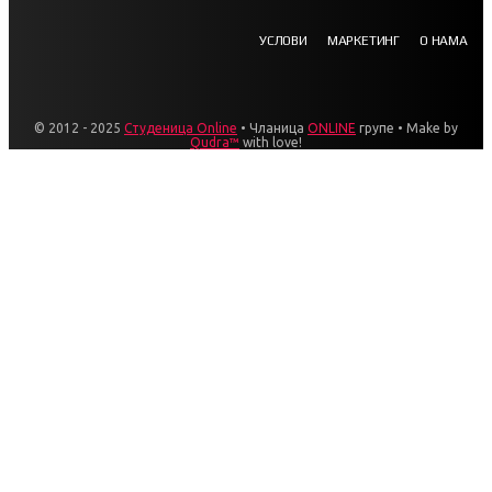
УСЛОВИ
МАРКЕТИНГ
О НАМА
© 2012 - 2025
Студеница Online
• Чланица
ONLINE
групе • Make by
Qudra™
with love!