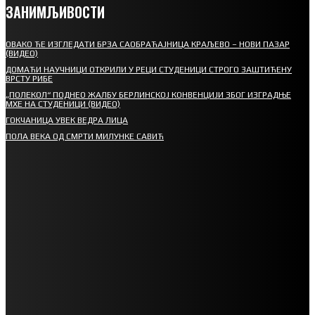
ЗАНИМЉИВОСТИ
ОВАКО ЋЕ ИЗГЛЕДАТИ БРЗА САОБРАЋАЈНИЦА КРАЉЕВО – НОВИ ПАЗАР
(ВИДЕО)
ДОМАЋИ НАУЧНИЦИ ОТКРИЛИ У РЕЦИ СТУДЕНИЦИ СТРОГО ЗАШТИЋЕНУ
ВРСТУ РИБЕ
„ПОЛЕКОЛ“ ПОДНЕО ЖАЛБУ БЕРЛИНСКОЈ КОНВЕНЦИЈИ ЗБОГ ИЗГРАДЊЕ
МХЕ НА СТУДЕНИЦИ (ВИДЕО)
ГОКЧАНИЦА УВЕК ВЕДРА ЛИЦА
ПОЛА ВЕКА ОД СМРТИ МИЛУНКЕ САВИЋ
СПОРТ
СТАРТУЈУ ФУДБАЛЕРИ РАДНИКА И МИНЕРАЛА
СРЕТЕЊСКИ СУСРЕТ ПЛАНИНАРА НА ЖАРАЧКОЈ ПЛАНИНИ
ФУДБАЛ – РЕЗУЛТАТИ
ИН МЕМОРИАМ – ВЛАДАН СТАНИМИРОВИЋ
ФК ДЕВИЋИ ШАМПИОНИ ОПШТИНСКЕ ЛИГЕ