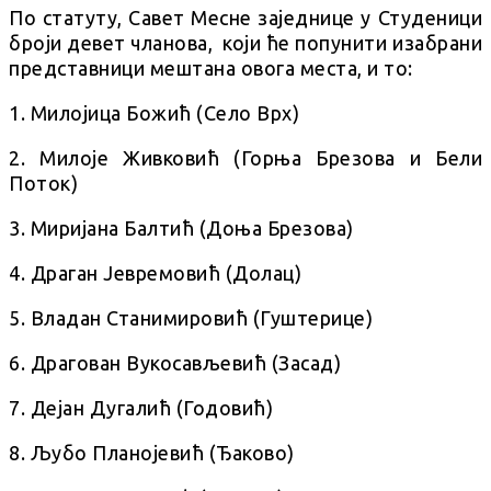
По статуту, Савет Месне заједнице у Студеници
броји девет чланова, који ће попунити изабрани
представници мештана овога места, и то:
1. Милојица Божић (Село Врх)
2. Милоје Живковић (Горња Брезова и Бели
Поток)
3. Миријана Балтић (Доња Брезова)
4. Драган Јевремовић (Долац)
5. Владан Станимировић (Гуштерице)
6. Драгован Вукосављевић (Засад)
7. Дејан Дугалић (Годовић)
8. Љубо Планојевић (Ђаково)