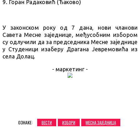
9. Горан Радаковић (Ђаково)
У законском року од 7 дана, нови чланови
Савета Месне заједнице, међусобним избором
су одлучили да за председника Месне заједнице
у Студеници изаберу Драгана Јевремовића из
села Долац.
- маркетинг -
ОЗНАКЕ:
ВЕСТИ
ИЗБОРИ
МЕСНА ЗАЈЕДНИЦА