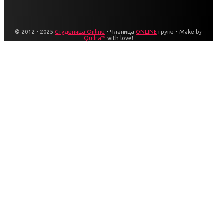
© 2012 - 2025
Студеница Online
• Чланица
ONLINE
групе • Make by
Qudra™
with love!