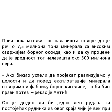
Први показатељи тог налазишта говоре да је
реч о 7,5 милиона тона минерала са високим
садржајем борног оксида, као и да су процене
да је вредност тог налазишта око 500 милиона
евра.
– Ако бисмо успели да пројекат реализујемо у
целости и да поред експлоатације минерала
отворимо и фабрику борне киселине, то би био
прави потез – рекао је Антић.
Он је додео да би један део рудара са
постојећих рудника из овог краја чији је век при