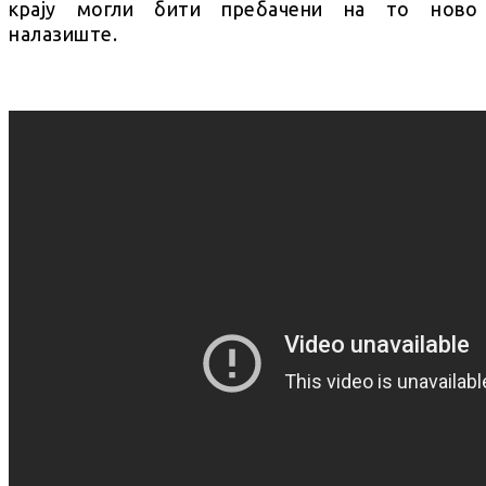
крају могли бити пребачени на то ново
налазиште.