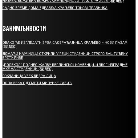
НАЈАВА: БОЖИЋНА ВОЖЊА КАМИОНЏИЈА И ТРАКТОРА 2026. (ВИДЕО)
РАДНО ВРЕМЕ ДОМА ЗДРАВЉА КРАЉЕВО ТОКОМ ПРАЗНИКА
ЗАНИМЉИВОСТИ
ОВАКО ЋЕ ИЗГЛЕДАТИ БРЗА САОБРАЋАЈНИЦА КРАЉЕВО – НОВИ ПАЗАР
(ВИДЕО)
ДОМАЋИ НАУЧНИЦИ ОТКРИЛИ У РЕЦИ СТУДЕНИЦИ СТРОГО ЗАШТИЋЕНУ
ВРСТУ РИБЕ
„ПОЛЕКОЛ“ ПОДНЕО ЖАЛБУ БЕРЛИНСКОЈ КОНВЕНЦИЈИ ЗБОГ ИЗГРАДЊЕ
МХЕ НА СТУДЕНИЦИ (ВИДЕО)
ГОКЧАНИЦА УВЕК ВЕДРА ЛИЦА
ПОЛА ВЕКА ОД СМРТИ МИЛУНКЕ САВИЋ
СПОРТ
СТАРТУЈУ ФУДБАЛЕРИ РАДНИКА И МИНЕРАЛА
СРЕТЕЊСКИ СУСРЕТ ПЛАНИНАРА НА ЖАРАЧКОЈ ПЛАНИНИ
ФУДБАЛ – РЕЗУЛТАТИ