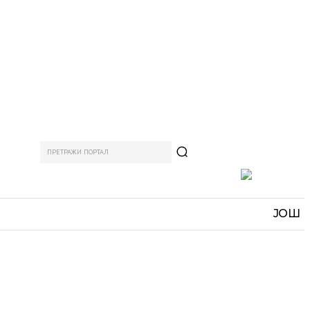
ПРЕТРАЖИ ПОРТАЛ
АМ
СПОРТ
ЗАНИМЉИВО
MORE
ЈОШ