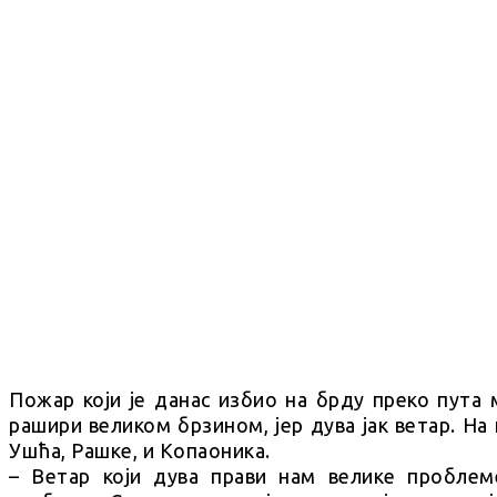
Пожар који је данас избио на брду преко пута 
рашири великом брзином, јер дува јак ветар. На
Ушћа, Рашке, и Копаоника.
– Ветар који дува прави нам велике проблем