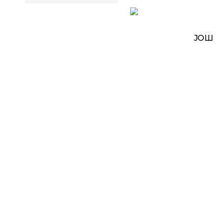
АМ
СПОРТ
ЗАНИМЉИВО
MORE
ЈОШ