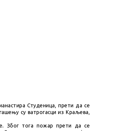
манастира Студеница, прети да се
 гашењу су ватрогасци из Краљева,
е. Због тога пожар прети да се