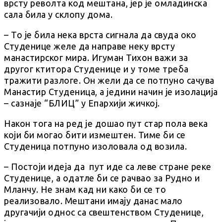
врсту револта код мештана, јер је омладинска
сала била у склопу дома.
– То је била нека врста сигнала да свуда око
Студенице желе да направе неку врсту
манастирског мира. Игуман Тихон важи за
другог ктитора Студенице и у томе треба
тражити разлоге. Он жели да се потпуно сачува
Манастир Студеница, а једини начин је изолација
– сазнаје “БЛИЦ” у Епархији жичкој.
Након тога на ред је дошао пут стар пола века
који би могао бити измештен. Тиме би се
Студеница потпуно изоловала од возила.
– Постоји идеја да пут иде са леве стране реке
Студенице, а одатле би се рачвао за Рудно и
Мланчу. Не знам кад ни како би се то
реализовало. Мештани имају данас мало
другачији однос са свештенством Студенице,