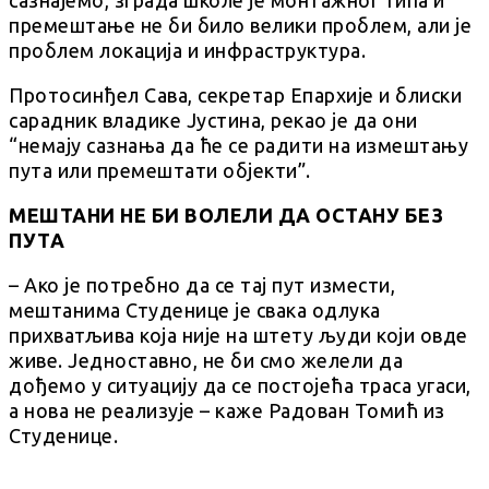
премештање не би било велики проблем, али је
проблем локација и инфраструктура.
Протосинђел Сава, секретар Епархије и блиски
сарадник владике Јустина, рекао је да они
“немају сазнања да ће се радити на измештању
пута или премештати објекти”.
МЕШТАНИ НЕ БИ ВОЛЕЛИ ДА ОСТАНУ БЕЗ
ПУТА
– Ако је потребно да се тај пут измести,
мештанима Студенице је свака одлука
прихватљива која није на штету људи који овде
живе. Једноставно, не би смо желели да
дођемо у ситуацију да се постојећа траса угаси,
а нова не реализује – каже Радован Томић из
Студенице.