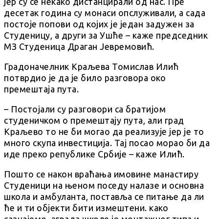
јер су се некако дистанцирали од нас. Пре
десетак година су монаси опслуживали, а сада
постоје попови од којих је један задужен за
Студеницу, а други за Ушће – каже председник
МЗ Студеница Драган Јевремовић.
Градоначелник Краљева Томислав Илић
потврдио је да је било разговора око
премештаја пута.
– Постојали су разговори са братијом
студеничком о премештају пута, али град
Краљево то не би могао да реализује јер је то
много скупа инвестиција. Тај посао морао би да
иде преко републике Србије – каже Илић.
Пошто се након враћања имовине манастиру
Студеници на њеном поседу налазе и основна
школа и амбуланта, поставља се питање да ли
ће и ти објекти бити измештени. како
сазнајемо, зграда школе је монтажног типа и