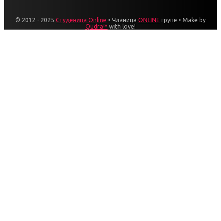
© 2012 - 2025
Студеница Online
• Чланица
ONLINE
групе • Make by
Qudra™
with love!