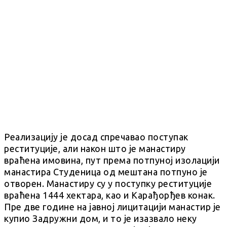
Реализацију је досад спречавао поступак
реституције, али након што је манастиру
враћена имовина, пут према потпуној изолацији
манастира Студеница од мештана потпуно је
отворен. Манастиру су у поступку реституције
враћена 1444 хектара, као и Карађорђев конак.
Пре две године на јавној лицитацији манастир је
купио Задружни дом, и то је изазвало неку