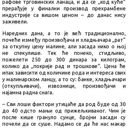
рафове трговинских ланаца, и да се „код куће“
прерађује у финални производ прехрамбене
индустрије са вишом ценом – до данас нису
заживели.
Наредних дана, а то је већ традиционално,
почеће између произвођача и хладњачара „рат“
за откупну цену малине, али засада нико о њој
не спекулише. Тек ће понеко, стидљиво,
пожелети 250 до 300 динара за килограм,
колико да „покрије рад и трошкове“. Цена ће
ипак зависити од количине рода и интереса свих
у малинарском ланцу, а то су: банке, хладњачари
(откупљивачи), извозници, произвођачи и
најамна радна снага.
– Сви лоши фактори утицаће да род буде од 30
до 40 одсто мањи од прижељкиваног. Чим је
после кише грануло сунце, бројни засади су
почели да се суше. Надамо се да ће нас макар