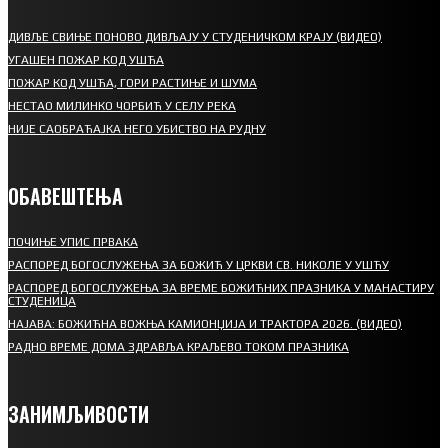
ДИВЉЕ СВИЊЕ ПОНОВО ДИВЉАЈУ У СТУДЕНИЧКОМ КРАЈУ (ВИДЕО)
УГАШЕН ПОЖАР КОД УШЋА
ПОЖАР КОД УШЋА, ГОРИ РАСТИЊЕ И ШУМА
НЕСТАО МИЛИНКО ЧОРБИЋ У СЕЛУ РЕКА
НИЈЕ САОБРАЋАЈКА НЕГО УБИСТВО НА РУДНУ
ОБАВЕШТЕЊА
ПОЧИЊЕ УПИС ПРВАКА
РАСПОРЕД БОГОСЛУЖЕЊА ЗА БОЖИЋ У ЦРКВИ СВ. НИКОЛЕ У УШЋУ
РАСПОРЕД БОГОСЛУЖЕЊА ЗА ВРЕМЕ БОЖИЋНИХ ПРАЗНИКА У МАНАСТИРУ
СТУДЕНИЦА
НАЈАВА: БОЖИЋНА ВОЖЊА КАМИОНЏИЈА И ТРАКТОРА 2026. (ВИДЕО)
РАДНО ВРЕМЕ ДОМА ЗДРАВЉА КРАЉЕВО ТОКОМ ПРАЗНИКА
ЗАНИМЉИВОСТИ