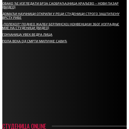
ОВАКО ЋЕ ИЗГЛЕДАТИ БРЗА САОБРАЋАЈНИЦА КРАЉЕВО – НОВИ ПАЗАР
(ВИДЕО)
ДОМАЋИ НАУЧНИЦИ ОТКРИЛИ У РЕЦИ СТУДЕНИЦИ СТРОГО ЗАШТИЋЕНУ
ВРСТУ РИБЕ
„ПОЛЕКОЛ“ ПОДНЕО ЖАЛБУ БЕРЛИНСКОЈ КОНВЕНЦИЈИ ЗБОГ ИЗГРАДЊЕ
МХЕ НА СТУДЕНИЦИ (ВИДЕО)
ГОКЧАНИЦА УВЕК ВЕДРА ЛИЦА
ПОЛА ВЕКА ОД СМРТИ МИЛУНКЕ САВИЋ
СПОРТ
СТАРТУЈУ ФУДБАЛЕРИ РАДНИКА И МИНЕРАЛА
СРЕТЕЊСКИ СУСРЕТ ПЛАНИНАРА НА ЖАРАЧКОЈ ПЛАНИНИ
ФУДБАЛ – РЕЗУЛТАТИ
ИН МЕМОРИАМ – ВЛАДАН СТАНИМИРОВИЋ
ФК ДЕВИЋИ ШАМПИОНИ ОПШТИНСКЕ ЛИГЕ
СТУДЕНИЦА ONLINE