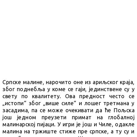
Српске малине, нарочито оне из ариљског краја,
због поднебља у коме се гаји, јединствене су у
свету по квалитету. Ова предност често се
„истопи“ због „више силе“ и лошег третмана у
засадима, па се може очекивати да ће Пољска
још једном преузети примат на глобалној
малинарској пијаци. У игри је још и Чиле, одакле
малина на тржиште стиже пре српске, а ту су и