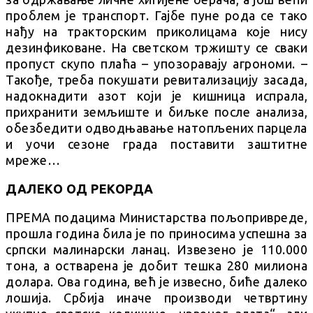
проблем је транспорт. Гајбе пуне рода се тако
нађу на тракторским приколицама које нису
дезинфиковане. На светском тржишту се сваки
пропуст скупо плаћа – упозоравају агрономи. –
Такође, треба покушати ревитализацију засада,
надокнадити азот који је кишница испрала,
прихранити земљиште и биљке после анализа,
обезбедити одводњавање натопљених парцела
и уочи сезоне града поставити заштитне
мреже…
ДАЛЕКО ОД РЕКОРДА
ПРЕМА подацима Министарства пољопривреде,
прошла година била је по приносима успешна за
српски малинарски ланац. Извезено је 110.000
тона, а остварена је добит тешка 280 милиона
долара. Ова година, већ је извесно, биће далеко
лошија. Србија иначе производи четвртину