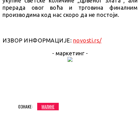
укупне светске количине „црвеног злата“, али
прерада овог воћа и трговина финалним
производима код нас скоро да не постоји.
ИЗВОР ИНФОРМАЦИЈЕ:
novosti.rs/
- маркетинг -
ОЗНАКЕ:
МАЛИНЕ