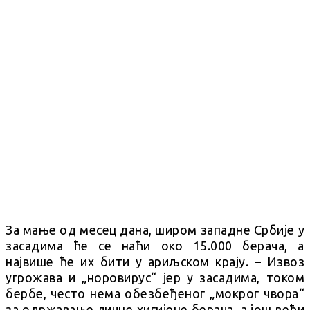
За мање од месец дана, широм западне Србије у
засадима ће се наћи око 15.000 берача, а
највише ће их бити у ариљском крају. – Извоз
угрожава и „норовирус“ јер у засадима, током
бербе, често нема обезбеђеног „мокрог чвора“
за одржавање личне хигијене берача, а још већи