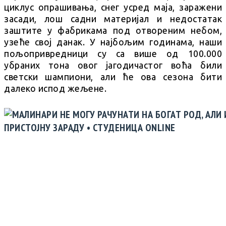
циклус опрашивања, снег усред маја, заражени
засади, лош садни материјал и недостатак
заштите у фабрикама под отвореним небом,
узеће свој данак. У најбољим годинама, наши
пољопривредници су са више од 100.000
убраних тона овог јагодичастог воћа били
светски шампиони, али ће ова сезона бити
далеко испод жељене.