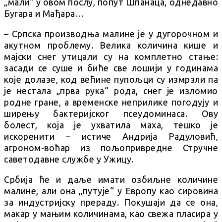
„мали“ у овом послу, попут Шпанаца, однедавно
Бугара и Мађара…
– Српска производња малине је у дугорочном и
акутном проблему. Велика количина кише и
мајски снег утицали су на комплетно стање:
засади се суше и биће све лошији у годинама
које долазе, код већине пупољци су измрзли па
је нестала „прва рука“ рода, снег је изломио
родне гране, а временске неприлике погодују и
ширењу бактеријског псеудоминаса. Ову
болест, која је ухватила маха, тешко је
искоренити – истиче Андрија Радуловић,
агроном-воћар из пољопривредне Стручне
саветодавне службе у Ужицу.
Србија ће и даље имати озбиљне количине
малине, али она „путује“ у Европу као сировина
за индустријску прераду. Покушаји да се она,
макар у мањим количинама, као свежа пласира у