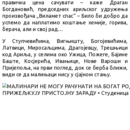
правична цена сачувати – каже Драган
Богдановић, председних ариљског удружења
произвођача „Виламет спас“ – Било би добро да
успемо да наплатимо коштање хемије, горива,
берача, али и свој рад…
У Ступчевићима, Вигњишту, Богојевићима,
Латвици, Миросаљцима, Драгојевцу, Трешњици
код Ариља, у селима око Ужица, Пожеге, Бајине
Баште, Косјерића, Ивањице, Нове Вароши и
Пријепоља, на први поглед, док се берба ближи,
види се да малињаци нису у сјајном стању.