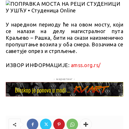
У наредном периоду ће на овом мосту, који
се налази на делу магистралног пута
Краљево – Рашка, бити на снази наизменично
пропуштање возила у оба смера. Возачима се
саветује опрез и стрпљење.
ИЗВОР ИНФОРМАЦИЈЕ:
amss.org.rs/
- маркетинг -