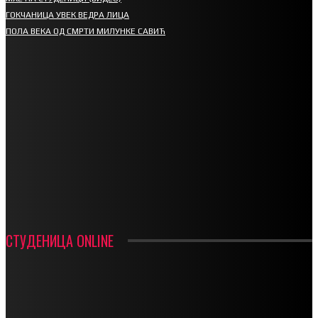
ГОКЧАНИЦА УВЕК ВЕДРА ЛИЦА
ПОЛА ВЕКА ОД СМРТИ МИЛУНКЕ САВИЋ
СПОРТ
СТАРТУЈУ ФУДБАЛЕРИ РАДНИКА И МИНЕРАЛА
СРЕТЕЊСКИ СУСРЕТ ПЛАНИНАРА НА ЖАРАЧКОЈ ПЛАНИНИ
ФУДБАЛ – РЕЗУЛТАТИ
ИН МЕМОРИАМ – ВЛАДАН СТАНИМИРОВИЋ
ФК ДЕВИЋИ ШАМПИОНИ ОПШТИНСКЕ ЛИГЕ
СТУДЕНИЦА ONLINE