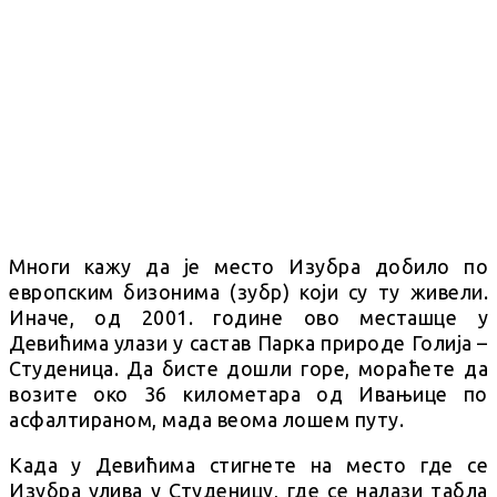
Многи кажу да је место Изубра добило по
европским бизонима (зубр) који су ту живели.
Иначе, од 2001. године ово месташце у
Девићима улази у састав Парка природе Голија –
Студеница. Да бисте дошли горе, мораћете да
возите око 36 километара од Ивањице по
асфалтираном, мада веома лошем путу.
Када у Девићима стигнете на место где се
Изубра улива у Студеницу, где се налази табла