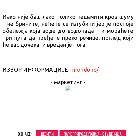
Иако није баш лако толико пешачити кроз шуму
– не брините, нећете се изгубити јер је постоје
обележја која воде до водопада – и мораћете
три пута да пређете преко речице, поглед који
ће вас дочекати вредан је тога.
ИЗВОР ИНФОРМАЦИЈЕ:
mondo.rs/
- маркетинг -
ОЗНАКЕ:
ДЕВИЋИ
ПАРК ПРИРОДЕ ГОЛИЈА - СТУДЕНИЦА