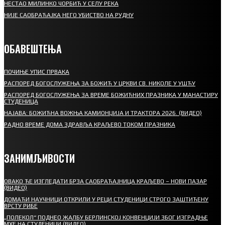
НЕСТАО МИЛИНКО ЧОРБИЋ У СЕЛУ РЕКА
НИЈЕ САОБРАЋАЈКА НЕГО УБИСТВО НА РУДНУ
ОБАВЕШТЕЊА
ПОЧИЊЕ УПИС ПРВАКА
РАСПОРЕД БОГОСЛУЖЕЊА ЗА БОЖИЋ У ЦРКВИ СВ. НИКОЛЕ У УШЋУ
РАСПОРЕД БОГОСЛУЖЕЊА ЗА ВРЕМЕ БОЖИЋНИХ ПРАЗНИКА У МАНАСТИРУ
СТУДЕНИЦА
НАЈАВА: БОЖИЋНА ВОЖЊА КАМИОНЏИЈА И ТРАКТОРА 2026. (ВИДЕО)
РАДНО ВРЕМЕ ДОМА ЗДРАВЉА КРАЉЕВО ТОКОМ ПРАЗНИКА
ЗАНИМЉИВОСТИ
ОВАКО ЋЕ ИЗГЛЕДАТИ БРЗА САОБРАЋАЈНИЦА КРАЉЕВО – НОВИ ПАЗАР
(ВИДЕО)
ДОМАЋИ НАУЧНИЦИ ОТКРИЛИ У РЕЦИ СТУДЕНИЦИ СТРОГО ЗАШТИЋЕНУ
ВРСТУ РИБЕ
„ПОЛЕКОЛ“ ПОДНЕО ЖАЛБУ БЕРЛИНСКОЈ КОНВЕНЦИЈИ ЗБОГ ИЗГРАДЊЕ
МХЕ НА СТУДЕНИЦИ (ВИДЕО)