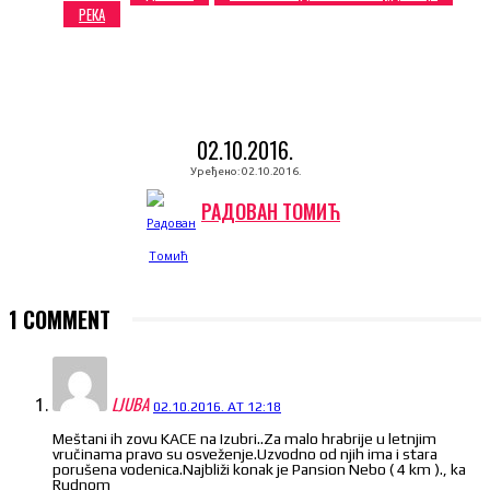
РЕКА
02.10.2016.
Уређено:
02.10.2016.
РАДОВАН ТОМИЋ
1 COMMENT
LJUBA
02.10.2016. AT 12:18
Meštani ih zovu KACE na Izubri..Za malo hrabrije u letnjim
vručinama pravo su osveženje.Uzvodno od njih ima i stara
porušena vodenica.Najbliži konak je Pansion Nebo ( 4 km )., ka
Rudnom