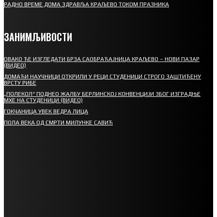
РАДНО ВРЕМЕ ДОМА ЗДРАВЉА КРАЉЕВО ТОКОМ ПРАЗНИКА
ЗАНИМЉИВОСТИ
ОВАКО ЋЕ ИЗГЛЕДАТИ БРЗА САОБРАЋАЈНИЦА КРАЉЕВО – НОВИ ПАЗАР
(ВИДЕО)
ДОМАЋИ НАУЧНИЦИ ОТКРИЛИ У РЕЦИ СТУДЕНИЦИ СТРОГО ЗАШТИЋЕНУ
ВРСТУ РИБЕ
„ПОЛЕКОЛ“ ПОДНЕО ЖАЛБУ БЕРЛИНСКОЈ КОНВЕНЦИЈИ ЗБОГ ИЗГРАДЊЕ
МХЕ НА СТУДЕНИЦИ (ВИДЕО)
ГОКЧАНИЦА УВЕК ВЕДРА ЛИЦА
ПОЛА ВЕКА ОД СМРТИ МИЛУНКЕ САВИЋ
СПОРТ
СТАРТУЈУ ФУДБАЛЕРИ РАДНИКА И МИНЕРАЛА
СРЕТЕЊСКИ СУСРЕТ ПЛАНИНАРА НА ЖАРАЧКОЈ ПЛАНИНИ
ФУДБАЛ – РЕЗУЛТАТИ
ИН МЕМОРИАМ – ВЛАДАН СТАНИМИРОВИЋ