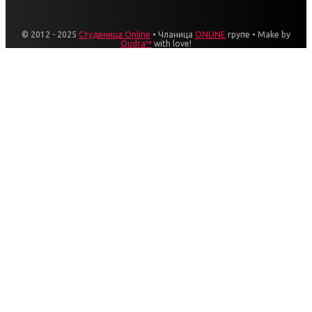
© 2012 - 2025
Студеница Online
• Чланица
ONLINE
групе • Make by
Qudra™
with love!