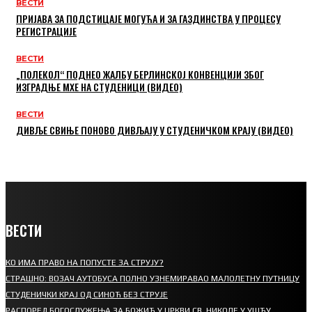
ВЕСТИ
ПРИЈАВА ЗА ПОДСТИЦАЈЕ МОГУЋА И ЗА ГАЗДИНСТВА У ПРОЦЕСУ
РЕГИСТРАЦИЈЕ
ВЕСТИ
„ПОЛЕКОЛ“ ПОДНЕО ЖАЛБУ БЕРЛИНСКОЈ КОНВЕНЦИЈИ ЗБОГ
ИЗГРАДЊЕ МХЕ НА СТУДЕНИЦИ (ВИДЕО)
ВЕСТИ
ДИВЉЕ СВИЊЕ ПОНОВО ДИВЉАЈУ У СТУДЕНИЧКОМ КРАЈУ (ВИДЕО)
ВЕСТИ
КО ИМА ПРАВО НА ПОПУСТЕ ЗА СТРУЈУ?
СТРАШНО: ВОЗАЧ АУТОБУСА ПОЛНО УЗНЕМИРАВАО МАЛОЛЕТНУ ПУТНИЦУ
СТУДЕНИЧКИ КРАЈ ОД СИНОЋ БЕЗ СТРУЈЕ
РАСПОРЕД БОГОСЛУЖЕЊА ЗА БОЖИЋ У ЦРКВИ СВ. НИКОЛЕ У УШЋУ