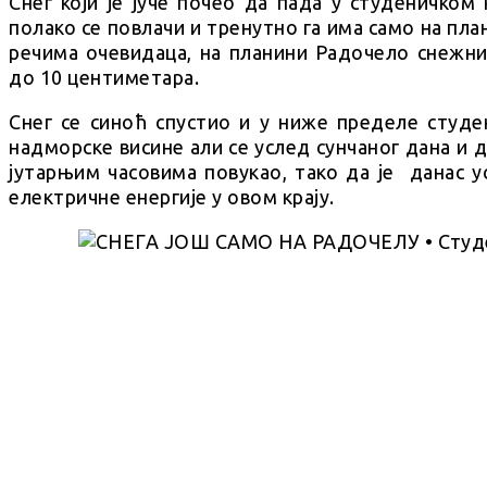
Снег који је јуче почео да пада у студеничком
полако се повлачи и тренутно га има само на пла
речима очевидаца, на планини Радочело снежни 
до 10 центиметара.
Снег се синоћ спустио и у ниже пределе студе
надморске висине али се услед сунчаног дана и 
јутарњим часовима повукао, тако да је данас у
електричне енергије у овом крају.