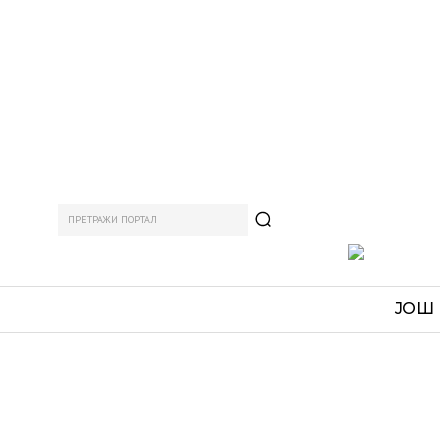
ПРЕТРАЖИ ПОРТАЛ
АМ
СПОРТ
ЗАНИМЉИВО
MORE
ЈОШ