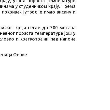
 крају, усред пораста температуре
нинама у студеничком крају. Према
покривач јутрос је имао висину и
ничког краја негде до 700 метара
дневног пораста температуре још у
словио и краткотрајни пад напона