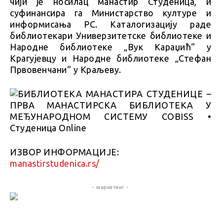
чији је носилац манастир Студеница, и
суфинансира га Министарство културе и
информисања РС. Каталогизацију раде
библиотекари Универзитетске библиотеке и
Народне библиотеке „Вук Караџић“ у
Крагујевцу и Народне библиотеке „Стефан
Првовенчани“ у Краљеву.
ИЗВОР ИНФОРМАЦИЈЕ:
manastirstudenica.rs/
- маркетинг -