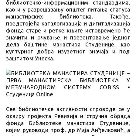
библиотечко-информационим стандардима,
као и у разрешавању општег питања статуса
манастирских библиотека. Такође,
предстојећа каталогизација и дигитализација
фонда старе и ретке књиге истовремено ће
значити и очување и презентовање једног
дела баштине манастира Студенице, као
културног добра изузетног значаја и под
заштитом Унеска.
Све библиотечке активности спроводе се у
оквиру пројекта Ревизија и стручна обрада
фонда Библиотеке манастира Студенице,
којим руководи проф. др Маја Анђелковић, а