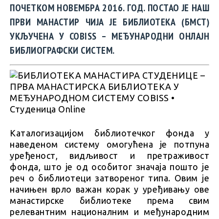
ПОЧЕТКОМ НОВЕМБРА 2016. ГОД. ПОСТАО ЈЕ НАШ
ПРВИ МАНАСТИР ЧИЈА ЈЕ БИБЛИОТЕКА (БМСТ)
УКЉУЧЕНА У COBISS – МЕЂУНАРОДНИ ОНЛАЈН
БИБЛИОГРАФСКИ СИСТЕМ.
Каталогизацијом библиотечког фонда у
наведеном систему омогућена је потпуна
уређеност, видљивост и претраживост
фонда, што је од особитог значаја пошто је
реч о библиотеци затвореног типа. Овим је
начињен врло важан корак у уређивању ове
манастирске библиотеке према свим
релевантним националним и међународним