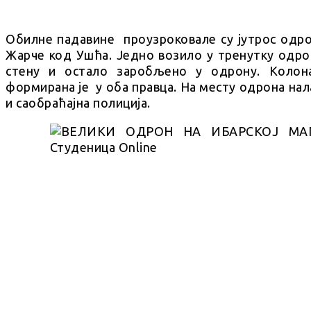
Обилне падавине проузроковале су јутрос одро
Жарче код Ушћа. Једно возило у тренутку одрон
стену и остало заробљено у одрону. Колон
формирана је у оба правца. На месту одрона на
и саобраћајна полиција.