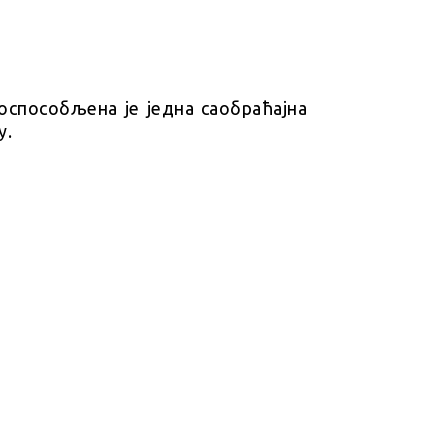
оспособљена је једна саобраћајна
у.