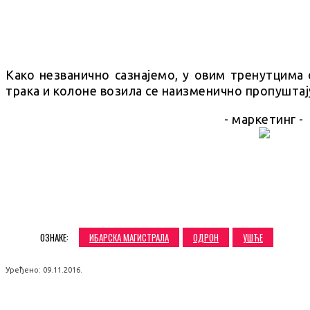
Како незванично сазнајемо, у овим тренутцима 
трака и колоне возила се наизменично пропуштај
- маркетинг -
SHARE
ОЗНАКЕ:
ИБАРСКА МАГИСТРАЛА
ОДРОН
УШЋЕ
Уређено:
09.11.2016.