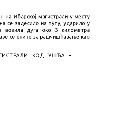
н на Ибарској магистрали у месту
а се задесило на путу, ударило у
а возила дуга око 3 километра
лазе се екипе за рашчишћавање као