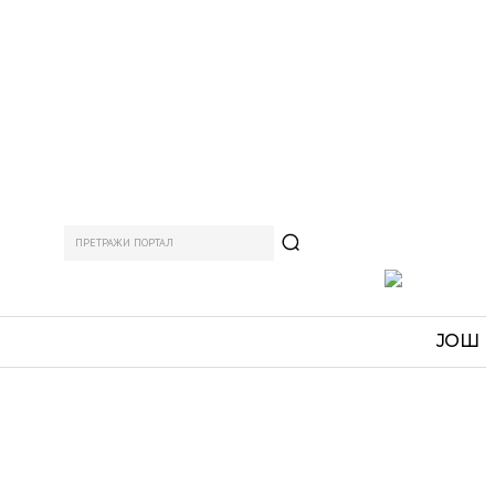
ПРЕТРАЖИ ПОРТАЛ
АМ
СПОРТ
ЗАНИМЉИВО
MORE
ЈОШ