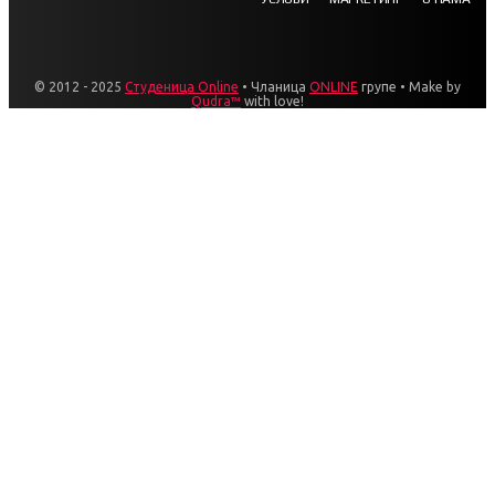
© 2012 - 2025
Студеница Online
• Чланица
ONLINE
групе • Make by
Qudra™
with love!