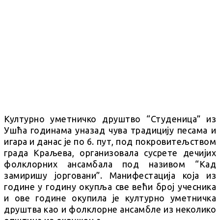
Културно уметничко друштво “Студеница” из
Ушћа годинама уназад чува традицију песама и
игара и данас је по 6. пут, под покровитељством
града Краљева, организовала сусрете дечијих
фолклорних ансамбала под називом “Кад
замиришу јорговани”. Манифестација која из
године у годину окупља све већи број учесника
и ове године окупила је културно уметничка
друштва као и фолклорне ансамбле из неколико