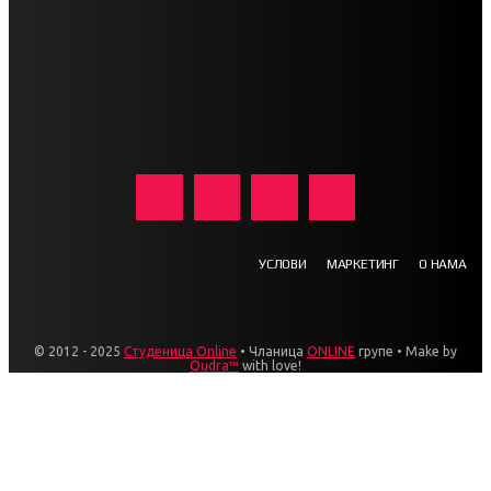
УСЛОВИ
МАРКЕТИНГ
О НАМА
© 2012 - 2025
Студеница Online
• Чланица
ONLINE
групе • Make by
Qudra™
with love!