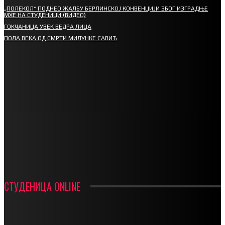
„ПОЛЕКОЛ“ ПОДНЕО ЖАЛБУ БЕРЛИНСКОЈ КОНВЕНЦИЈИ ЗБОГ ИЗГРАДЊЕ
МХЕ НА СТУДЕНИЦИ (ВИДЕО)
ГОКЧАНИЦА УВЕК ВЕДРА ЛИЦА
ПОЛА ВЕКА ОД СМРТИ МИЛУНКЕ САВИЋ
СПОРТ
СТАРТУЈУ ФУДБАЛЕРИ РАДНИКА И МИНЕРАЛА
СРЕТЕЊСКИ СУСРЕТ ПЛАНИНАРА НА ЖАРАЧКОЈ ПЛАНИНИ
ФУДБАЛ – РЕЗУЛТАТИ
ИН МЕМОРИАМ – ВЛАДАН СТАНИМИРОВИЋ
ФК ДЕВИЋИ ШАМПИОНИ ОПШТИНСКЕ ЛИГЕ
СТУДЕНИЦА ONLINE