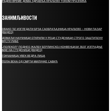
РАДНО ВРЕМЕ ДОМА ЗДРАВЉА КРАЉЕВО ТОКОМ ПРАЗНИКА
ЗАНИМЉИВОСТИ
ОВАКО ЋЕ ИЗГЛЕДАТИ БРЗА САОБРАЋАЈНИЦА КРАЉЕВО – НОВИ ПАЗАР
(ВИДЕО)
ДОМАЋИ НАУЧНИЦИ ОТКРИЛИ У РЕЦИ СТУДЕНИЦИ СТРОГО ЗАШТИЋЕНУ
ВРСТУ РИБЕ
„ПОЛЕКОЛ“ ПОДНЕО ЖАЛБУ БЕРЛИНСКОЈ КОНВЕНЦИЈИ ЗБОГ ИЗГРАДЊЕ
МХЕ НА СТУДЕНИЦИ (ВИДЕО)
ГОКЧАНИЦА УВЕК ВЕДРА ЛИЦА
ПОЛА ВЕКА ОД СМРТИ МИЛУНКЕ САВИЋ
СПОРТ
СТАРТУЈУ ФУДБАЛЕРИ РАДНИКА И МИНЕРАЛА
СРЕТЕЊСКИ СУСРЕТ ПЛАНИНАРА НА ЖАРАЧКОЈ ПЛАНИНИ
ФУДБАЛ – РЕЗУЛТАТИ
ИН МЕМОРИАМ – ВЛАДАН СТАНИМИРОВИЋ