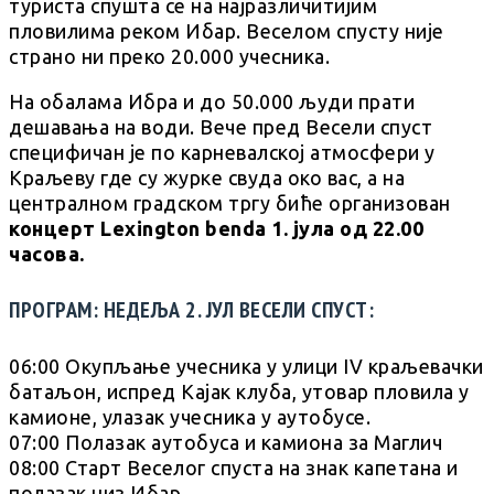
туриста спушта се на најразличитијим
пловилима реком Ибар. Веселом спусту није
страно ни преко 20.000 учесника.
На обалама Ибра и до 50.000 људи прати
дешавања на води. Вече пред Весели спуст
специфичан је по карневалској атмосфери у
Краљеву где су журке свуда око вас, а на
централном градском тргу биће организован
концерт Lexington benda 1. јула од 22.00
часова.
ПРОГРАМ: НЕДЕЉА 2. ЈУЛ ВЕСЕЛИ СПУСТ:
06:00 Окупљање учесника у улици IV краљевачки
батаљон, испред Кајак клуба, утовар пловила у
камионе, улазак учесника у аутобусе.
07:00 Полазак аутобуса и камиона за Маглич
08:00 Старт Веселог спуста на знак капетана и
полазак низ Ибар