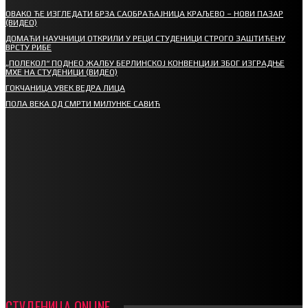
ОВАКО ЋЕ ИЗГЛЕДАТИ БРЗА САОБРАЋАЈНИЦА КРАЉЕВО – НОВИ ПАЗАР
(ВИДЕО)
ДОМАЋИ НАУЧНИЦИ ОТКРИЛИ У РЕЦИ СТУДЕНИЦИ СТРОГО ЗАШТИЋЕНУ
ВРСТУ РИБЕ
„ПОЛЕКОЛ“ ПОДНЕО ЖАЛБУ БЕРЛИНСКОЈ КОНВЕНЦИЈИ ЗБОГ ИЗГРАДЊЕ
МХЕ НА СТУДЕНИЦИ (ВИДЕО)
ГОКЧАНИЦА УВЕК ВЕДРА ЛИЦА
ПОЛА ВЕКА ОД СМРТИ МИЛУНКЕ САВИЋ
СПОРТ
СТАРТУЈУ ФУДБАЛЕРИ РАДНИКА И МИНЕРАЛА
СРЕТЕЊСКИ СУСРЕТ ПЛАНИНАРА НА ЖАРАЧКОЈ ПЛАНИНИ
ФУДБАЛ – РЕЗУЛТАТИ
ИН МЕМОРИАМ – ВЛАДАН СТАНИМИРОВИЋ
ФК ДЕВИЋИ ШАМПИОНИ ОПШТИНСКЕ ЛИГЕ
СТУДЕНИЦА ONLINE