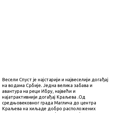
Весели Спуст је најстарији и највеселији догађај
на водама Србије. Једна велика забава и
авантура на реци Ибру, највећи и
најатрактивнији догађај Краљева .Од
средњовековног града Маглича до центра
Краљева на хиљаде добро расположених