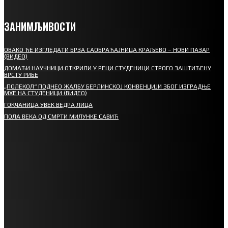
ЗАНИМЉИВОСТИ
ОВАКО ЋЕ ИЗГЛЕДАТИ БРЗА САОБРАЋАЈНИЦА КРАЉЕВО – НОВИ ПАЗАР
(ВИДЕО)
ДОМАЋИ НАУЧНИЦИ ОТКРИЛИ У РЕЦИ СТУДЕНИЦИ СТРОГО ЗАШТИЋЕНУ
ВРСТУ РИБЕ
„ПОЛЕКОЛ“ ПОДНЕО ЖАЛБУ БЕРЛИНСКОЈ КОНВЕНЦИЈИ ЗБОГ ИЗГРАДЊЕ
МХЕ НА СТУДЕНИЦИ (ВИДЕО)
ГОКЧАНИЦА УВЕК ВЕДРА ЛИЦА
ПОЛА ВЕКА ОД СМРТИ МИЛУНКЕ САВИЋ
СПОРТ
СТАРТУЈУ ФУДБАЛЕРИ РАДНИКА И МИНЕРАЛА
СРЕТЕЊСКИ СУСРЕТ ПЛАНИНАРА НА ЖАРАЧКОЈ ПЛАНИНИ
ФУДБАЛ – РЕЗУЛТАТИ
ИН МЕМОРИАМ – ВЛАДАН СТАНИМИРОВИЋ
ФК ДЕВИЋИ ШАМПИОНИ ОПШТИНСКЕ ЛИГЕ