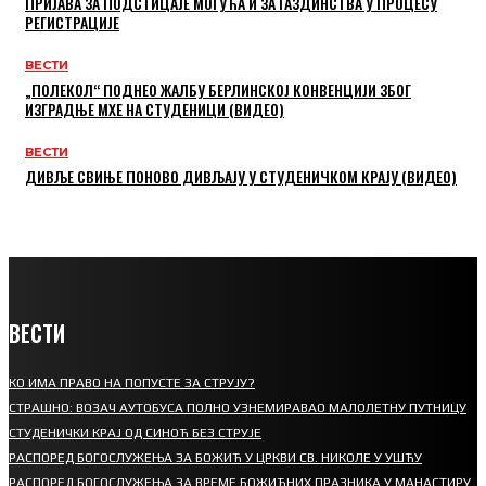
ПРИЈАВА ЗА ПОДСТИЦАЈЕ МОГУЋА И ЗА ГАЗДИНСТВА У ПРОЦЕСУ
РЕГИСТРАЦИЈЕ
ВЕСТИ
„ПОЛЕКОЛ“ ПОДНЕО ЖАЛБУ БЕРЛИНСКОЈ КОНВЕНЦИЈИ ЗБОГ
ИЗГРАДЊЕ МХЕ НА СТУДЕНИЦИ (ВИДЕО)
ВЕСТИ
ДИВЉЕ СВИЊЕ ПОНОВО ДИВЉАЈУ У СТУДЕНИЧКОМ КРАЈУ (ВИДЕО)
ВЕСТИ
КО ИМА ПРАВО НА ПОПУСТЕ ЗА СТРУЈУ?
СТРАШНО: ВОЗАЧ АУТОБУСА ПОЛНО УЗНЕМИРАВАО МАЛОЛЕТНУ ПУТНИЦУ
СТУДЕНИЧКИ КРАЈ ОД СИНОЋ БЕЗ СТРУЈЕ
РАСПОРЕД БОГОСЛУЖЕЊА ЗА БОЖИЋ У ЦРКВИ СВ. НИКОЛЕ У УШЋУ
РАСПОРЕД БОГОСЛУЖЕЊА ЗА ВРЕМЕ БОЖИЋНИХ ПРАЗНИКА У МАНАСТИРУ