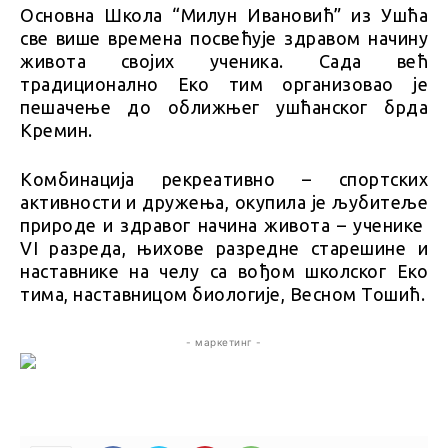
Основна Школа “Милун Ивановић” из Ушћа
све више времена посвећује здравом начину
живота својих ученика. Сада већ
традиционално Еко тим организовао је
пешачење до оближњег ушћанског брда
Кремин.
Комбинација рекреативно – спортских
активности и дружења, окупила је љубитеље
природе и здравог начина живота – ученике
VI разреда, њихове разредне старешине и
наставнике на челу са вођом школског Еко
тима, наставницом биологије, Весном Тошић.
- маркетинг -