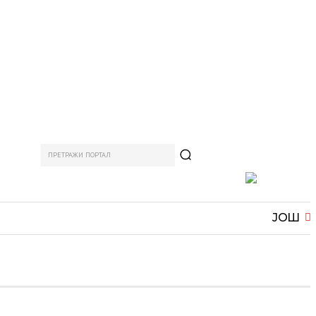
ПРЕТРАЖИ ПОРТАЛ
АМ
СПОРТ
ЗАНИМЉИВО
MORE
ЈОШ