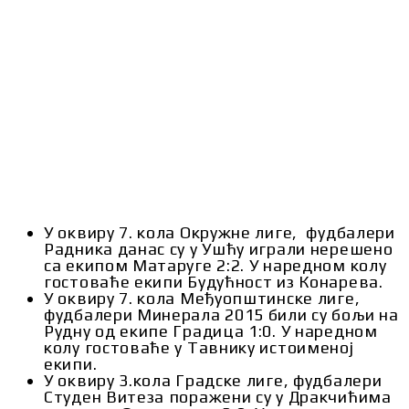
У оквиру 7. кола Окружне лиге, фудбалери
Радника данас су у Ушћу играли нерешено
са екипом Матаруге 2:2. У наредном колу
гостоваће екипи Будућност из Конарева.
У оквиру 7. кола Међуопштинске лиге,
фудбалери Минерала 2015 били су бољи на
Рудну од екипе Градица 1:0. У наредном
колу гостоваће у Тавнику истоименој
екипи.
У оквиру 3.кола Градске лиге, фудбалери
Студен Витеза поражени су у Дракчићима