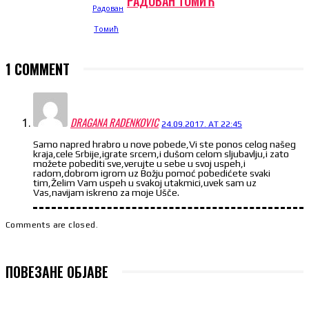
РАДОВАН ТОМИЋ
1 COMMENT
DRAGANA RADENKOVIC
24.09.2017. AT 22:45
Samo napred hrabro u nove pobede,Vi ste ponos celog našeg
kraja,cele Srbije,igrate srcem,i dušom celom sljubavlju,i zato
možete pobediti sve,verujte u sebe u svoj uspeh,i
radom,dobrom igrom uz Božju pomoć pobedićete svaki
tim,Želim Vam uspeh u svakoj utakmici,uvek sam uz
Vas,navijam iskreno za moje Ušče.
Comments are closed.
ПОВЕЗАНЕ ОБЈАВЕ