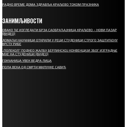
РАДНО ВРЕМЕ ДОМА ЗДРАВЉА КРАЉЕВО ТОКОМ ПРАЗНИКА
ЗАНИМЉИВОСТИ
ОВАКО ЋЕ ИЗГЛЕДАТИ БРЗА САОБРАЋАЈНИЦА КРАЉЕВО – НОВИ ПАЗАР
(ВИДЕО)
ДОМАЋИ НАУЧНИЦИ ОТКРИЛИ У РЕЦИ СТУДЕНИЦИ СТРОГО ЗАШТИЋЕНУ
ВРСТУ РИБЕ
„ПОЛЕКОЛ“ ПОДНЕО ЖАЛБУ БЕРЛИНСКОЈ КОНВЕНЦИЈИ ЗБОГ ИЗГРАДЊЕ
МХЕ НА СТУДЕНИЦИ (ВИДЕО)
ГОКЧАНИЦА УВЕК ВЕДРА ЛИЦА
ПОЛА ВЕКА ОД СМРТИ МИЛУНКЕ САВИЋ
СПОРТ
СТАРТУЈУ ФУДБАЛЕРИ РАДНИКА И МИНЕРАЛА
СРЕТЕЊСКИ СУСРЕТ ПЛАНИНАРА НА ЖАРАЧКОЈ ПЛАНИНИ
ФУДБАЛ – РЕЗУЛТАТИ
ИН МЕМОРИАМ – ВЛАДАН СТАНИМИРОВИЋ
ФК ДЕВИЋИ ШАМПИОНИ ОПШТИНСКЕ ЛИГЕ