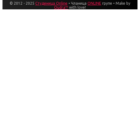
© 2012 - 2025
Студеница Online
• Чланица
ONLINE
групе • Make by
Qudra™
with love!