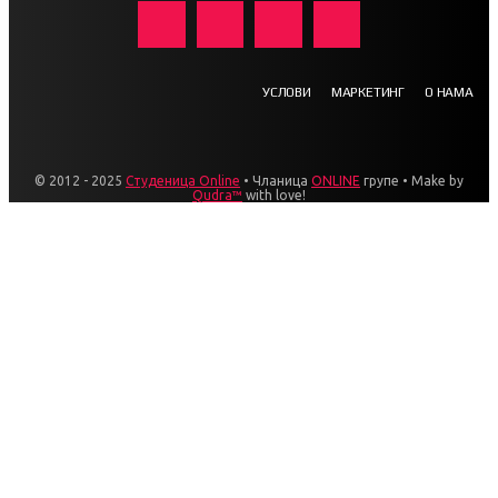
УСЛОВИ
МАРКЕТИНГ
О НАМА
© 2012 - 2025
Студеница Online
• Чланица
ONLINE
групе • Make by
Qudra™
with love!