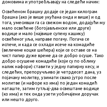
домовима и употребљавају на следећи начин:
Освећеном брашну додаје се један килограм
брашна (ако је више укућана онда и више) и од
тога, умесивши га са свежом водом, додајући му
мало освећене (богојављенске или друге)
водице и мало (највише супену кашику)
освећеног уља, направе погачу. Погача се
испече, и када се охлади исече на комадиће
(величине коцке шећера) који се оставе се на
чист папир дуже време да се добро осуше. Тако
добро осушене комадиће (који су по облику
налик нафори) ставити у једну папирну кесу, и
следећих, препоручљиво је четрдесет дана, уз
појачану молитву, узимати свако јутро после
молитве (и нафоре ко има) по један комадић
наташте, затим гутљај-два освештане водице
(ко има) и тек онда узети уобичајени доручак
или нешто друго.