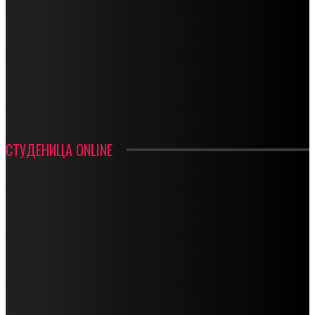
СТАРТУЈУ ФУДБАЛЕРИ РАДНИКА И МИНЕРАЛА
СРЕТЕЊСКИ СУСРЕТ ПЛАНИНАРА НА ЖАРАЧКОЈ ПЛАНИНИ
ФУДБАЛ – РЕЗУЛТАТИ
ИН МЕМОРИАМ – ВЛАДАН СТАНИМИРОВИЋ
ФК ДЕВИЋИ ШАМПИОНИ ОПШТИНСКЕ ЛИГЕ
СТУДЕНИЦА ONLINE