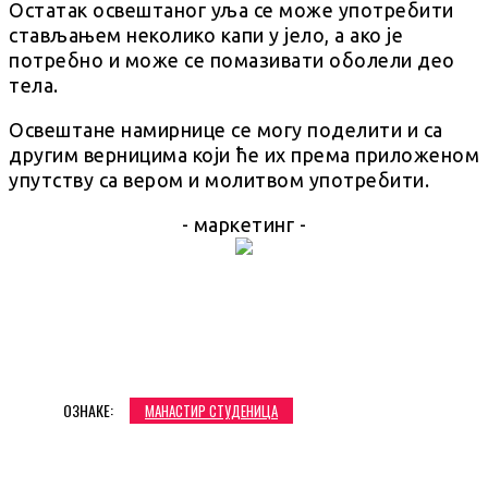
Остатак освештаног уља се може употребити
стављањем неколико капи у јело, а ако је
потребно и може се помазивати оболели део
тела.
Освештане намирнице се могу поделити и са
другим верницима који ће их према приложеном
упутству са вером и молитвом употребити.
- маркетинг -
ОЗНАКЕ:
МАНАСТИР СТУДЕНИЦА