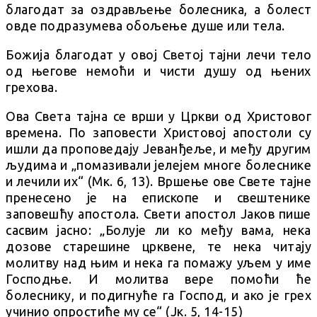
благодат за оздрављење болесника, a болест
овде подразумева обољење душе или тела.
Божија благодат у овој Светој тајни лечи тело
од његове немоћи и чисти душу од њених
грехова.
Ова Света тајна се врши у Цркви од Христовог
времена. По заповести Христовој апостоли су
ишли да проповедају Јеванђеље, и међу другим
људима и „помазивали јелејем многе болеснике
и лечили их“ (Мк. 6, 13). Вршење ове Свете тајне
пренесено је на епископе и свештенике
заповешћу апостола. Свети апостол Јаков пише
сасвим јасно: „Болује ли ко међу вама, нека
дозове старешине црквене, те нека читају
молитву над њим и нека га помажу уљем у име
Господње. И молитва вере помоћи ће
болеснику, и подигнуће га Господ, и ако је грех
учинио опростиће му се“ (Јк. 5, 14-15)