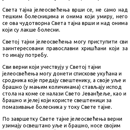
Света тајна јелеосвећења врши се, не само над
тешким болесницима и онима који умиру, него
се ова чудотворна Света тајна врши и над онима
који су лакше болесни.
Светој тајни јелеосвећења могу приступити сви
заинтересовани православни хришћани који за
то имају потребу.
Сви верни који учествују у Светој тајни
јелеосвећења могу донети спискове укућана и
сродника које предају свештенику, а своје уље и
брашно (у мањим количинама) стављају испод
стола на коме се налази Свето Јеванђеље, као и
брашно и јелеј који користе свештеници за
помазивање болесника у току Свете тајне.
По завршетку Свете тајне јелеосвећења верни
узимају освештано уље и брашно, носе својим