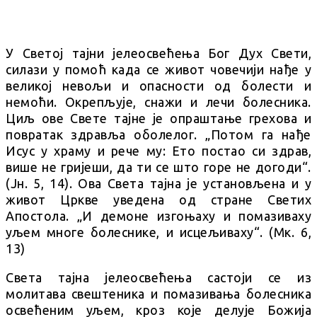
У Светој тајни јелеосвећења Бог Дух Свети,
силази у помоћ када се живот човечији нађе у
великој невољи и опасности од болести и
немоћи. Окрепљује, снажи и лечи болесника.
Циљ ове Свете тајне је опраштање грехова и
повратак здравља оболелог. „Потом га нађе
Исус у храму и рече му: Ето постао си здрав,
више не гријеши, да ти се што горе не догоди“.
(Јн. 5, 14). Ова Света тајна је установљена и у
живот Цркве уведена од стране Светих
Апостола. „И демоне изгоњаху и помазиваху
уљем многе болеснике, и исцељиваху“. (Мк. 6,
13)
Света тајна јелеосвећења састоји се из
молитава свештеника и помазивања болесника
освећеним уљем, кроз које делује Божија