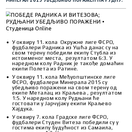
У оквиру 11. кола Окружне лиге ФСРО,
фудбалери Радника из Ушћа данас су на
свом терену победили екипу Стубла из
истоименог места, резултатом 6:3. У
наредном колу Радник је такође домаћин
екипи Полета из Ратине.
У оквиру 11. кола Међуопштинске лиге
ФСРО, фудбалери Минерала 2015 су
убедљиво поражени на свом терену од
екипе Металац из Краљева , резултатом
1:5. У наредном колу Рудњани ће
гостовати у Јарчујаку екипи Краљево
Хајдука.
У оквиру 7. кола Градске лиге ФСРО,
фудбалери Студен Витеза победили су у
гостима екипу Будућност из Самаила,