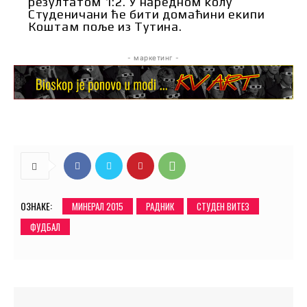
резултатом 1:2. У наредном колу
Студеничани ће бити домаћини екипи
Коштам поље из Тутина.
- маркетинг -
ОЗНАКЕ:
МИНЕРАЛ 2015
РАДНИК
СТУДЕН ВИТЕЗ
ФУДБАЛ