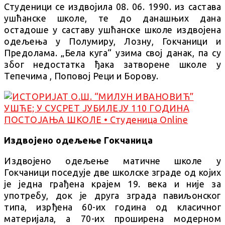
Студеници се издвојила 08. 06. 1990. из састава
ушћанске школе, те до данашњих дана
остадоше у саставу ушћанске школе издвојена
одељења у Полумиру, Лозну, Гокчаници и
Предолама. „Бела куга“ узима свој данак, па су
због недостатка ђака затворене школе у
Тепечима , Поповој Реци и Борову.
Издвојено одељење Гокчаница
Издвојено одељење матичне школе у
Гокчаници поседује две школске зграде од којих
је једна грађена крајем 19. века и није за
употребу, док је друга зграда павиљонског
типа, изрђена 60-их година од класичног
материјала, а 70-их проширена модерном