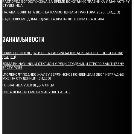
РАСПОРЕД БОГОСЛУЖЕЊА ЗА ВРЕМЕ БОЖИЋНИХ ПРАЗНИКА У МАНАСТИРУ
СТУДЕНИЦА
НАЈАВА: БОЖИЋНА ВОЖЊА КАМИОНЏИЈА И ТРАКТОРА 2026. (ВИДЕО)
РАДНО ВРЕМЕ ДОМА ЗДРАВЉА КРАЉЕВО ТОКОМ ПРАЗНИКА
ЗАНИМЉИВОСТИ
ОВАКО ЋЕ ИЗГЛЕДАТИ БРЗА САОБРАЋАЈНИЦА КРАЉЕВО – НОВИ ПАЗАР
(ВИДЕО)
ДОМАЋИ НАУЧНИЦИ ОТКРИЛИ У РЕЦИ СТУДЕНИЦИ СТРОГО ЗАШТИЋЕНУ
ВРСТУ РИБЕ
„ПОЛЕКОЛ“ ПОДНЕО ЖАЛБУ БЕРЛИНСКОЈ КОНВЕНЦИЈИ ЗБОГ ИЗГРАДЊЕ
МХЕ НА СТУДЕНИЦИ (ВИДЕО)
ГОКЧАНИЦА УВЕК ВЕДРА ЛИЦА
ПОЛА ВЕКА ОД СМРТИ МИЛУНКЕ САВИЋ
СПОРТ
СТАРТУЈУ ФУДБАЛЕРИ РАДНИКА И МИНЕРАЛА
СРЕТЕЊСКИ СУСРЕТ ПЛАНИНАРА НА ЖАРАЧКОЈ ПЛАНИНИ