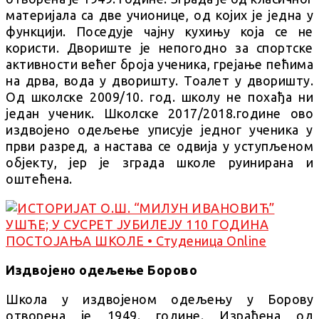
материјала са две учионице, од којих је једна у
функцији. Поседује чајну кухињу која се не
користи. Двориште је непогодно за спортске
активности већег броја ученика, грејање пећима
на дрва, вода у дворишту. Тоалет у дворишту.
Од школске 2009/10. год. школу не похађа ни
један ученик. Школске 2017/2018.године ово
издвојено одељење уписује једног ученика у
први разред, а настава се одвија у уступљеном
објекту, јер је зграда школе руинирана и
оштећена.
Издвојено одељење Борово
Школа у издвојеном одељењу у Борову
отворена је 1949. године. Израђена од