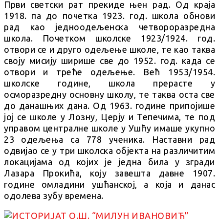
Први светски рат прекиде њен рад. Од краја
1918. па до почетка 1923. год. школа обнови
рад као једноодељенска четвороразредна
школа. Почетком школске 1923/1924. год.
отвори се и друго одељење школе, те као таква
своју мисију ширише све до 1952. год. када се
отвори и треће одељење. Већ 1953/1954.
школске године, школа прерасте у
осморазредну основну школу, те таква оста све
до данашњих дана. Од 1963. године припојише
јој се школе у Лозну, Церју и Тепечима, те под
управом централне школе у Ушћу имаше укупно
23 одељења са 778 ученика. Наставни рад
одвијао се у три школска објекта на различитим
локацијама од којих је једна била у згради
Лазара Прокића, коју завешта давне 1907.
године омладини ушћанској, а која и данас
одолева зубу времена.