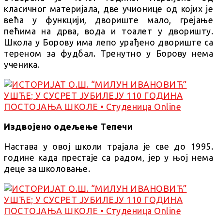
класичног материјала, две учионице од којих је
већа у функцији, двориште мало, грејање
пећима на дрва, вода и тоалет у дворишту.
Школа у Борову има лепо урађено двориште са
тереном за фудбал. Тренутно у Борову нема
ученика.
Издвојено одељење Тепечи
Настава у овој школи трајала је све до 1995.
године када престаје са радом, јер у њој нема
деце за школовање.