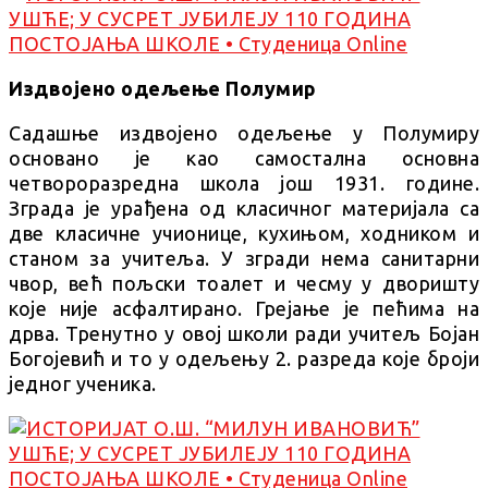
Издвојено одељење Полумир
Садашње издвојено одељење у Полумиру
основано је као самостална основна
четвороразредна школа још 1931. године.
Зграда је урађена од класичног материјала са
две класичне учионице, кухињом, ходником и
станом за учитеља. У згради нема санитарни
чвор, већ пољски тоалет и чесму у дворишту
које није асфалтирано. Грејање је пећима на
дрва. Тренутно у овој школи ради учитељ Бојан
Богојевић и то у одељењу 2. разреда које броји
једног ученика.