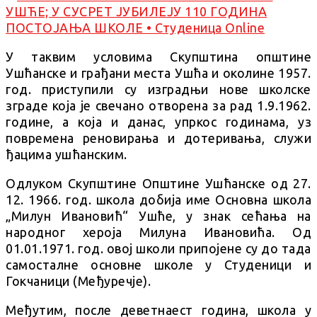
У таквим условима Скупштина општине
Ушћанске и грађани места Ушћа и околине 1957.
год. приступили су изградњи нове школске
зграде која је свечано отворена за рад 1.9.1962.
године, а која и данас, упркос годинама, уз
повремена реновирања и дотеривања, служи
ђацима ушћанским.
Одлуком Скупштине Општине Ушћанске од 27.
12. 1966. год. школа добија име Основна школа
„Милун Ивановић“ Ушће, у знак сећања на
народног хероја Милуна Ивановића. Од
01.01.1971. год. овој школи припојене су до тада
самосталне основне школе у Студеници и
Гокчаници (Међуречје).
Међутим, после деветнаест година, школа у