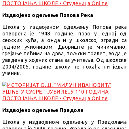
Издвојено одељење Попова Река
Школа у издвојеном одељењу Попова река
отворена је 1948. године, прво у једној од
сеоских кућа, а онда и у школској згради са
једном учионицом. Двориште је минимално,
грејање пећима на дрва, пољски тоалет, вода је
уведена у ходник стана за учитеља. Од школске
2004/2005. године школу не похађа ни један
ученик.
Издвојено одељење Предоле
Школа у издвојеном одељењу у Предолама
отворена је 1949. године. Зграда је од класичног