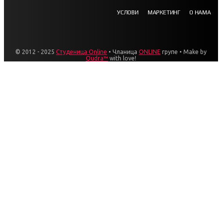
УСЛОВИ
МАРКЕТИНГ
О НАМА
© 2012 - 2025
Студеница Online
• Чланица
ONLINE
групе • Make by
Qudra™
with love!