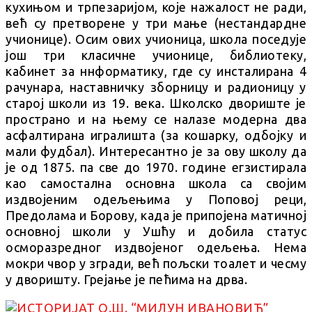
кухињом и трпезаријом, које нажалост не ради,
већ су претворене у три мање (нестандардне
учионице). Осим ових учионица, школа поседује
још три класичне учионице, библиотеку,
кабинет за ннформатику, где су инсталирана 4
рачунара, наставничку зборницу и радионицу у
старој школи из 19. века. Школско двориште је
пространо и на њему се налазе модерна два
асфалтирана игралишта (за кошарку, одбојку и
мали фудбал). Интересантно је за ову школу да
је од 1875. па све до 1970. године егзистирала
као самостална основна школа са својим
издвојеним одељењима у Поповој реци,
Предолама и Борову, када је припојена матичној
основној школи у Ушћу и добила статус
осморазредног издвојеног одељења. Нема
мокри чвор у згради, већ пољски тоалет и чесму
у дворишту. Грејање је пећима на дрва.