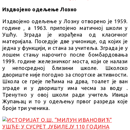
Издвојено одељење Лозно
Издвојено одељење у Лозну отворено је 1959.
године , а 1963. припојено матичној школи у
Ушћу. Зграда је израђена од класичног
материјала. Поседује две учионице, од којих је
једна у функцији, и стана за учитеља. Зграда је у
лошем стању нарочито после бомбардовања
1999. године железничког моста, који се налази
у непосредној близини школе. Школско
двориште није погодно за спортске активности.
Школа се греје пећима на дрва, тоалет је ван
зграде и у дворишту има чесма за воду .
Тренутно у овој школи ради учитељ Ивица
Жупањац и то у одељењу првог разреда које
броји три ученика.