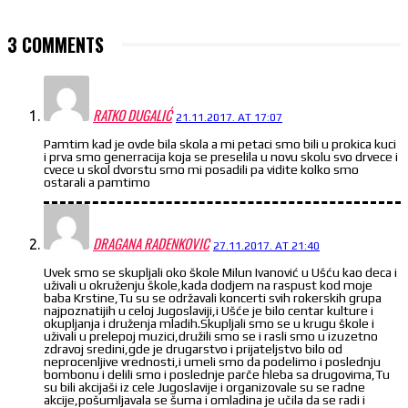
3 COMMENTS
RATKO DUGALIĆ
21.11.2017. AT 17:07
Pamtim kad je ovde bila skola a mi petaci smo bili u prokica kuci
i prva smo generracija koja se preselila u novu skolu svo drvece i
cvece u skol dvorstu smo mi posadili pa vidite kolko smo
ostarali a pamtimo
DRAGANA RADENKOVIC
27.11.2017. AT 21:40
Uvek smo se skupljali oko škole Milun Ivanović u Ušću kao deca i
uživali u okruženju škole,kada dodjem na raspust kod moje
baba Krstine,Tu su se održavali koncerti svih rokerskih grupa
najpoznatijih u celoj Jugoslaviji,i Ušće je bilo centar kulture i
okupljanja i druženja mladih.Skupljali smo se u krugu škole i
uživali u prelepoj muzici,družili smo se i rasli smo u izuzetno
zdravoj sredini,gde je drugarstvo i prijateljstvo bilo od
neprocenljive vrednosti,i umeli smo da podelimo i poslednju
bombonu i delili smo i poslednje parče hleba sa drugovima,Tu
su bili akcijaši iz cele Jugoslavije i organizovale su se radne
akcije,pošumljavala se šuma i omladina je učila da se radi i