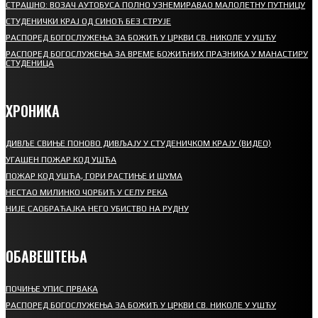
СТРАШНО: ВОЗАЧ АУТОБУСА ПОЛНО УЗНЕМИРАВАО МАЛОЛЕТНУ ПУТНИЦУ
СТУДЕНИЧКИ КРАЈ ОД СИНОЋ БЕЗ СТРУЈЕ
РАСПОРЕД БОГОСЛУЖЕЊА ЗА БОЖИЋ У ЦРКВИ СВ. НИКОЛЕ У УШЋУ
РАСПОРЕД БОГОСЛУЖЕЊА ЗА ВРЕМЕ БОЖИЋНИХ ПРАЗНИКА У МАНАСТИРУ
СТУДЕНИЦА
ХРОНИКА
ДИВЉЕ СВИЊЕ ПОНОВО ДИВЉАЈУ У СТУДЕНИЧКОМ КРАЈУ (ВИДЕО)
УГАШЕН ПОЖАР КОД УШЋА
ПОЖАР КОД УШЋА, ГОРИ РАСТИЊЕ И ШУМА
НЕСТАО МИЛИНКО ЧОРБИЋ У СЕЛУ РЕКА
НИЈЕ САОБРАЋАЈКА НЕГО УБИСТВО НА РУДНУ
ОБАВЕШТЕЊА
ПОЧИЊЕ УПИС ПРВАКА
РАСПОРЕД БОГОСЛУЖЕЊА ЗА БОЖИЋ У ЦРКВИ СВ. НИКОЛЕ У УШЋУ