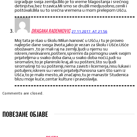
izgradjuje svoja zemlja.Bilo je to vreme blagostanja i srećnog
detinjstva,bez trzavica.Mi smo se družili medjusobno,cenili i
poštovali.Bila su to srećna vremena u mom prelepom Ušću.
DRAGANA RADENKOVIC
27.11.2017. AT 21:56
Moj tata je išao u školu Milun Ivanović u Ušću,i tu je proveo
najlepše dane svoga života,jako je vezan za školu i Ušće.Ušće
obožavam ,to je mali raj na zemlji,ljudi u njemu su
iskreni,neiskvareni,pošteni,spremni da pomognu uvek svojim
prijateljima u svako doba dana,u svako doba noći.Ljudi su
siromašni,to je planinski kraj,ali su pošteni,što su ljudi
siromašniji to su pošteniji,nema zavisti i licemerja,nisu lukavi i
potuljeni,iskreni su i verni prijatelji.Ponosna sam što sam iz
Ušća,to je malo mesto,ali značajno,tu je manastir Studenica
blizu moje kuće,centar kulture i pravoslavlja.
Comments are closed.
ПОВЕЗАНЕ ОБЈАВЕ