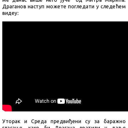
Драганов наступ можете погледати у следећем
видеу:
Уторак и Среда предвиђени су за баражно
гласање, како би Драгана вратили у даље