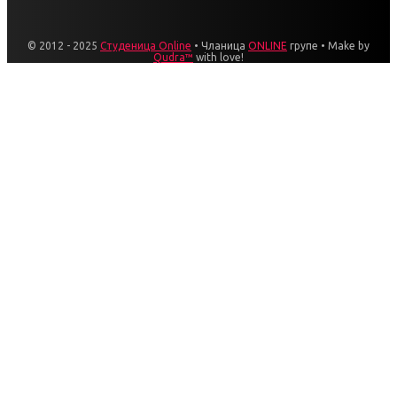
© 2012 - 2025
Студеница Online
• Чланица
ONLINE
групе • Make by
Qudra™
with love!