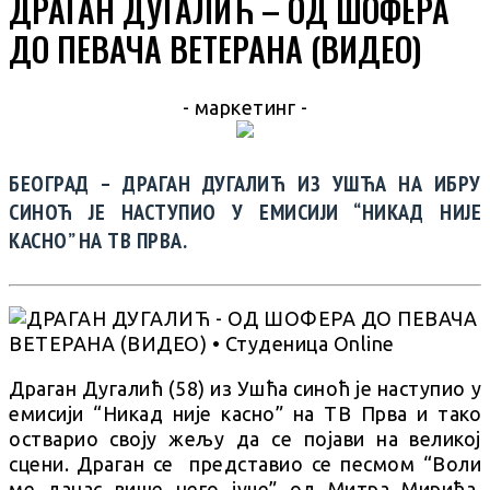
ДРАГАН ДУГАЛИЋ – ОД ШОФЕРА
ДО ПЕВАЧА ВЕТЕРАНА (ВИДЕО)
- маркетинг -
БЕОГРАД – ДРАГАН ДУГАЛИЋ ИЗ УШЋА НА ИБРУ
СИНОЋ ЈЕ НАСТУПИО У ЕМИСИЈИ “НИКАД НИЈЕ
КАСНО” НА ТВ ПРВА.
Драган Дугалић (58) из Ушћа синоћ је наступио у
емисији “Никад није касно” на ТВ Прва и тако
остварио своју жељу да се појави на великој
сцени. Драган се представио се песмом “Воли
ме данас више него јуче” од Митра Мирића.