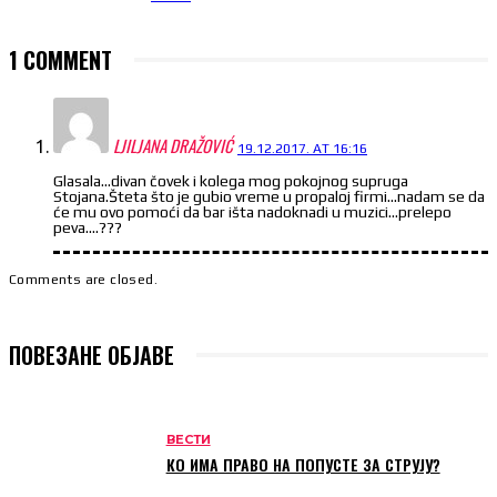
1 COMMENT
LJILJANA DRAŽOVIĆ
19.12.2017. AT 16:16
Glasala…divan čovek i kolega mog pokojnog supruga
Stojana.Šteta što je gubio vreme u propaloj firmi…nadam se da
će mu ovo pomoći da bar išta nadoknadi u muzici…prelepo
peva….???
Comments are closed.
ПОВЕЗАНЕ ОБЈАВЕ
ВЕСТИ
КО ИМА ПРАВО НА ПОПУСТЕ ЗА СТРУЈУ?