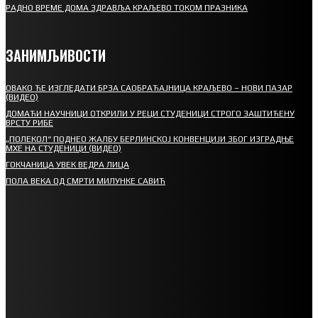
РАДНО ВРЕМЕ ДОМА ЗДРАВЉА КРАЉЕВО ТОКОМ ПРАЗНИКА
ЗАНИМЉИВОСТИ
ОВАКО ЋЕ ИЗГЛЕДАТИ БРЗА САОБРАЋАЈНИЦА КРАЉЕВО – НОВИ ПАЗАР
(ВИДЕО)
ДОМАЋИ НАУЧНИЦИ ОТКРИЛИ У РЕЦИ СТУДЕНИЦИ СТРОГО ЗАШТИЋЕНУ
ВРСТУ РИБЕ
„ПОЛЕКОЛ“ ПОДНЕО ЖАЛБУ БЕРЛИНСКОЈ КОНВЕНЦИЈИ ЗБОГ ИЗГРАДЊЕ
МХЕ НА СТУДЕНИЦИ (ВИДЕО)
ГОКЧАНИЦА УВЕК ВЕДРА ЛИЦА
ПОЛА ВЕКА ОД СМРТИ МИЛУНКЕ САВИЋ
СПОРТ
СТАРТУЈУ ФУДБАЛЕРИ РАДНИКА И МИНЕРАЛА
СРЕТЕЊСКИ СУСРЕТ ПЛАНИНАРА НА ЖАРАЧКОЈ ПЛАНИНИ
ФУДБАЛ – РЕЗУЛТАТИ
ИН МЕМОРИАМ – ВЛАДАН СТАНИМИРОВИЋ