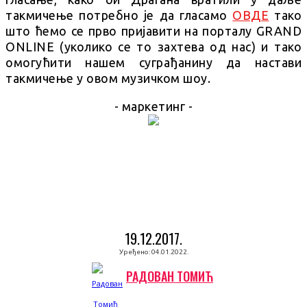
такмичење потребно је да гласамо
ОВДЕ
тако
што ћемо се прво пријавити на порталу GRAND
ONLINE (уколико се то захтева од нас) и тако
омогућити нашем суграђанину да настави
такмичење у овом музичком шоу.
- маркетинг -
19.12.2017.
Уређено:
04.01.2022.
РАДОВАН ТОМИЋ