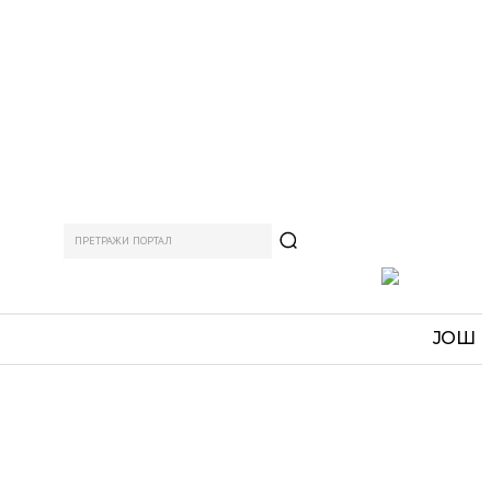
ПРЕТРАЖИ ПОРТАЛ
АМ
СПОРТ
ЗАНИМЉИВО
MORE
ЈОШ