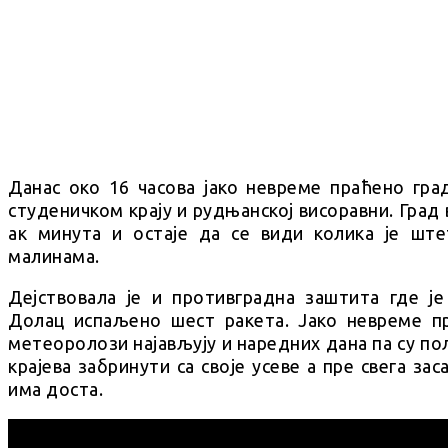
Данас око 16 часова јако невреме праћено гра
студеничком крају и рудњанској висоравни. Град 
ак минута и остаје да се види колика је шт
малинама.
Дејствовала је и противградна заштита где је
Долац испаљено шест ракета. Јако невреме п
метеоролози најављују и наредних дана па су п
крајева забринути са своје усеве а пре свега за
има доста.