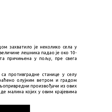
дом захватило је неколико села у
величине лешника падао је око 10-
ета причињена у пољу, пре свега
 са противградне станице у селу
раћено олујним ветром и градом
ољопривредни произвођачи из ових
саде малина којих у овим крајевима