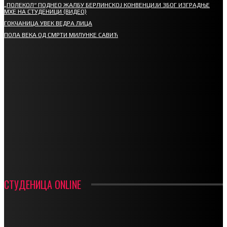
„ПОЛЕКОЛ“ ПОДНЕО ЖАЛБУ БЕРЛИНСКОЈ КОНВЕНЦИЈИ ЗБОГ ИЗГРАДЊЕ
МХЕ НА СТУДЕНИЦИ (ВИДЕО)
ГОКЧАНИЦА УВЕК ВЕДРА ЛИЦА
ПОЛА ВЕКА ОД СМРТИ МИЛУНКЕ САВИЋ
СПОРТ
СТАРТУЈУ ФУДБАЛЕРИ РАДНИКА И МИНЕРАЛА
СРЕТЕЊСКИ СУСРЕТ ПЛАНИНАРА НА ЖАРАЧКОЈ ПЛАНИНИ
ФУДБАЛ – РЕЗУЛТАТИ
ИН МЕМОРИАМ – ВЛАДАН СТАНИМИРОВИЋ
ФК ДЕВИЋИ ШАМПИОНИ ОПШТИНСКЕ ЛИГЕ
СТУДЕНИЦА ONLINE