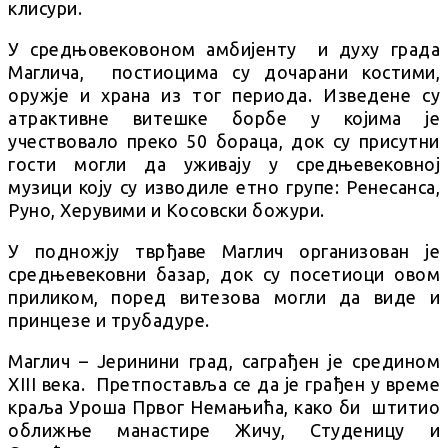
клисури.
У средњовековоном амбијенту и духу града
Маглича, постиоцима су дочарани костими,
оружје и храна из тог периода. Изведене су
атрактивне витешке борбе у којима је
учествовало преко 50 бораца, док су присутни
гости могли да уживају у средњевековној
музици коју су изводиле етно групе: Ренесанса,
Руно, Херувими и Косовски божури.
У подножју тврђаве Маглич организован је
средњевековни базар, док су посетиоци овом
приликом, поред витезова могли да виде и
принцезе и трубадуре.
Маглич – Јеринини град, саграђен је средином
XIII века. Претпоставља се да је грађен у време
краља Уроша Првог Немањића, како би штитио
оближње манастире Жичу, Студеницу и