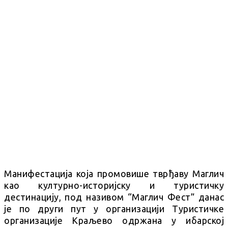
Манифестација која промовише тврђаву Маглич
као културно-историјску и туристичку
дестинацију, под називом “Маглич Фест” данас
је по други пут у организацији Туристичке
организације Краљево одржана у ибарској