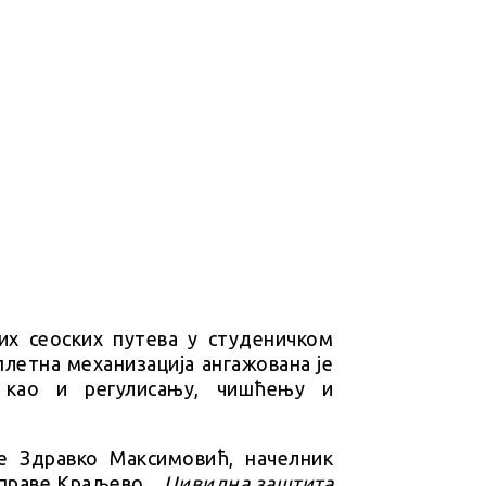
них сеоских путева у студеничком
плетна механизација ангажована је
 као и регулисању, чишћењу и
е Здравко Максимовић, начелник
управе Краљево.
„Цивилна заштита