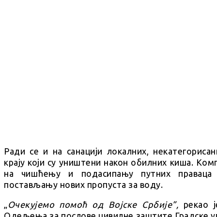
Ради се и на санацији локалних, некатегориса
крају који су уништени након обилних киша. Ком
на чишћењу и подасипању путних праваца
постављању нових пропуста за воду.
„
Очекујемо помоћ од Војске Србије”,
рекао ј
Одељења за послове цивилне заштите Градске 