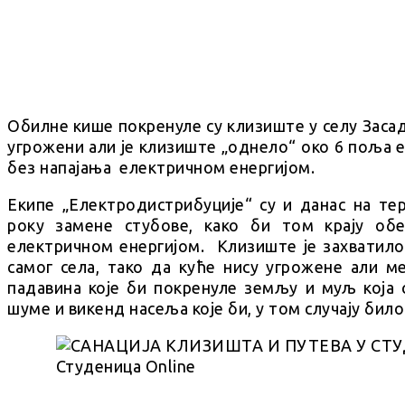
Обилне кише покренуле су клизиште у селу Заса
угрожени али је клизиште „однело“ око 6 поља е
без напајања електричном енергијом.
Екипе „Електродистрибуције“ су и данас на тер
року замене стубове, како би том крају об
електричном енергијом. Клизиште је захватило
самог села, тако да куће нису угрожене али м
падавина које би покренуле земљу и муљ која 
шуме и викенд насеља које би, у том случају бил