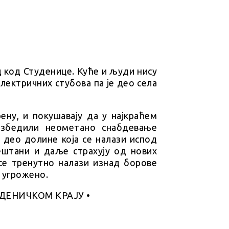
д код Студенице. Куће и људи нису
лектричних стубова па је део села
ену, и покушавају да у најкраћем
езбедили неометано снабдевање
 део долине која се налази испод
ештани и даље страхују од нових
се тренутно налази изнад борове
о угрожено.