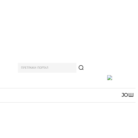
ПРЕТРАЖИ ПОРТАЛ
АМ
СПОРТ
ЗАНИМЉИВО
MORE
ЈОШ